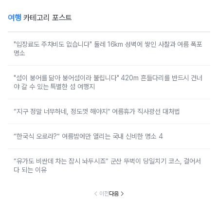
여행
카테고리 포스트
"입장료도 주차비도 없습니다" 둘레 16km 성벽에 쌓인 사찰과 여름 폭포
명소
"섬이 붕어를 닮아 붕어섬이라 불립니다" 420m 흔들다리를 반드시 건너
야 갈 수 있는 특별한 섬 여행지
“지구 정말 너무하네, 정도껏 해야지” 여름휴가 직사광선 대처법
“한국식 오로라?” 여름밤에만 열리는 국내 신비한 명소 4
“유가도 비싼데 차는 잠시 놔두시죠” 군산 뚜벅이 당일치기 코스, 걸어서
다 되는 이유
이전
다음