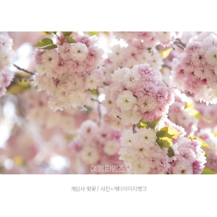
개심사 벚꽃 / 사진=게티이미지뱅크