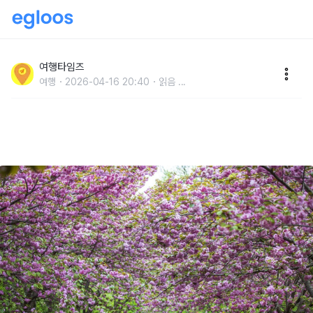
"3가지 종류의 벚꽃을 다 볼 수 있습니다" 왕벚꽃·겹벚
꽃·청벚꽃이 있는 입장료 무료 여행지
여행타임즈
여행
2026-04-16 20:40
읽음
...