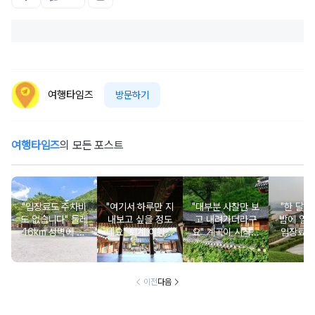
여행타임즈
방문하기
여행타임즈
의 모든 포스트
"입장료도 주차비
"여기서 하루만 지
"대부분 사찰만 보
"한 달에
도 없습니다" 둘레
내보고 싶을 정도
고 내려가더라구
밤에 열
16km 성벽에 쌓
네요" 퇴계 이황이
요" 계곡이 시작되
입장료 
인 사찰과 여름 폭
직접 지어 더욱 유
는 입구에 있는 사
산책길과
포 명소
명해진 서당
찰
품인 전
이전
다음