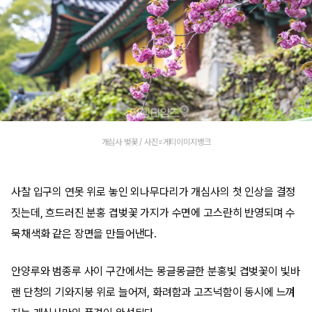
개심사 벚꽃 / 사진=게티이미지뱅크
사찰 입구의 연못 위로 놓인 외나무다리가 개심사의 첫 인상을 결정
짓는데, 흐드러진 분홍 겹벚꽃 가지가 수면에 고스란히 반영되며 수
묵채색화 같은 장면을 만들어낸다.
안양루와 범종루 사이 구간에서는 몽글몽글한 분홍빛 겹벚꽃이 빛바
랜 단청의 기와지붕 위로 늘어져, 화려함과 고즈넉함이 동시에 느껴