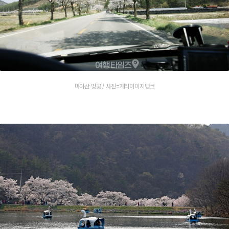
마이산 벚꽃 / 사진=게티이미지뱅크