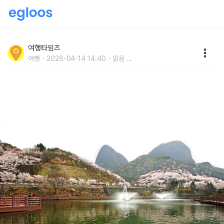
"한국관광 100선에 이름을 올렸습니다" 아직 봄꽃이 가
득한 봄 산책 명소
여행타임즈
여행
2026-04-14 14:40
읽음
...