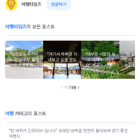
여행타임즈
방문하기
여행타임즈
의 모든 포스트
"입장료도 주차비
"여기서 하루만 지
"대부분 사찰만 보
"한 달에
도 없습니다" 둘레
내보고 싶을 정도
고 내려가더라구
밤에 열
16km 성벽에 쌓
네요" 퇴계 이황이
요" 계곡이 시작되
입장료 
인 사찰과 여름 폭
직접 지어 더욱 유
는 입구에 있는 사
산책길과
포 명소
명해진 서당
찰
품인 전
이전
다음
여행
카테고리 포스트
"한 바퀴가 2,660m 입니다" 오래된 성벽을 천천히 둘러보며 걷기 좋은
여행지