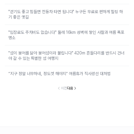
"걷기도 좋고 힘들면 전동차 타면 됩니다" 누구든 무료로 편하게 힐링 하
기 좋은 옛길
"입장료도 주차비도 없습니다" 둘레 16km 성벽에 쌓인 사찰과 여름 폭포
명소
"섬이 붕어를 닮아 붕어섬이라 불립니다" 420m 흔들다리를 반드시 건너
야 갈 수 있는 특별한 섬 여행지
“지구 정말 너무하네, 정도껏 해야지” 여름휴가 직사광선 대처법
이전
다음