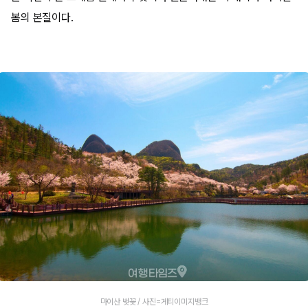
봄의 본질이다.
마이산 벚꽃 / 사진=게티이미지뱅크