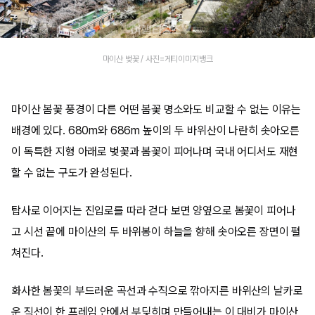
마이산 벚꽃 / 사진=게티이미지뱅크
마이산 봄꽃 풍경이 다른 어떤 봄꽃 명소와도 비교할 수 없는 이유는
배경에 있다. 680m와 686m 높이의 두 바위산이 나란히 솟아오른
이 독특한 지형 아래로 벚꽃과 봄꽃이 피어나며 국내 어디서도 재현
할 수 없는 구도가 완성된다.
탑사로 이어지는 진입로를 따라 걷다 보면 양옆으로 봄꽃이 피어나
고 시선 끝에 마이산의 두 바위봉이 하늘을 향해 솟아오른 장면이 펼
쳐진다.
화사한 봄꽃의 부드러운 곡선과 수직으로 깎아지른 바위산의 날카로
운 직선이 한 프레임 안에서 부딪히며 만들어내는 이 대비가 마이산