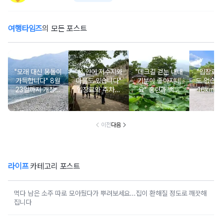
여행타임즈
의 모든 포스트
"모래 대신 몽돌이
"성 안에 저수지와
"데크길 걷는 내내
"입장료
가득합니다" 8월
마을도 있습니다"
기분이 좋아지네
도 없습니
23일까지 개장되
입장료와 주차비
요" 홍련과 백련
16km 
는 조용한 몽돌 해
도 무료인 성벽 산
연꽃이 가득한 입
인 사찰과
수욕장
책 코스
장료 무료 여행지
포 
이전
다음
라이프
카테고리 포스트
먹다 남은 소주 따로 모아뒀다가 뿌려보세요...집이 환해질 정도로 깨끗해
집니다