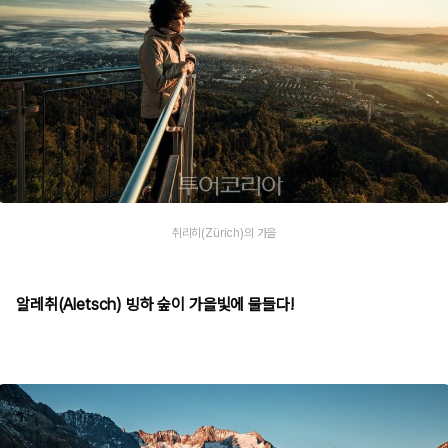
취리히(Zürich)의 가을
알레취(Aletsch) 빙하 숲이 가을빛에 물들다!