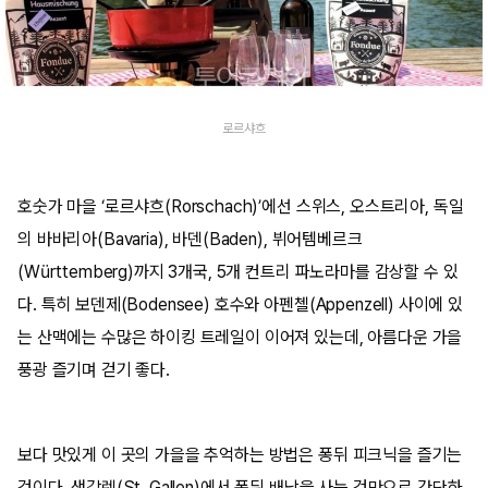
로르샤흐
호숫가 마을 ‘로르샤흐(Rorschach)’에선 스위스, 오스트리아, 독일
의 바바리아(Bavaria), 바덴(Baden), 뷔어템베르크
(Württemberg)까지 3개국, 5개 컨트리 파노라마를 감상할 수 있
다. 특히 보덴제(Bodensee) 호수와 아펜첼(Appenzell) 사이에 있
는 산맥에는 수많은 하이킹 트레일이 이어져 있는데, 아름다운 가을
풍광 즐기며 걷기 좋다.
보다 맛있게 이 곳의 가을을 추억하는 방법은 퐁뒤 피크닉을 즐기는
것이다. 생갈렌(St. Gallen)에서 퐁뒤 배낭을 사는 것만으로 간단하