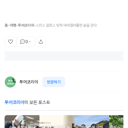
홈
여행
투어코리아
스위스 알프스 빙하 따라컬러풀한 숲을 걷다
>
>
>
0
투어코리아
방문하기
투어코리아
의 모든 포스트
송훈 셰프와 동문
외국인 관광객 늘
청송 가볼 만한
40도 웃