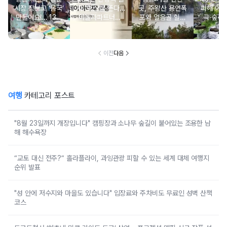
시장 장보고 ‘몸국’
자 ‘호스텔’ 뜬다…
곳, 주왕산 용연폭
피해 어
만들어요!… 13일
야놀자파트너스,
포와 얼음골 힐링
곡·숲·정
‘제주미행’ 특별회
‘스테이 아리재’ 4
코스
떠나는 
차 운영
곳 출점
여
이전
다음
여행
카테고리 포스트
"8월 23일까지 개장입니다" 캠핑장과 소나무 숲길이 붙어있는 조용한 남
해 해수욕장
“교토 대신 전주?” 홀라플라이, 과잉관광 피할 수 있는 세계 대체 여행지
순위 발표
"성 안에 저수지와 마을도 있습니다" 입장료와 주차비도 무료인 성벽 산책
코스