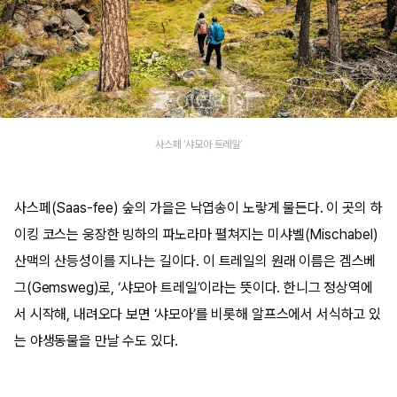
사스페 ‘샤모아 트레일’
사스페(Saas-fee) 숲의 가을은 낙엽송이 노랗게 물든다. 이 곳의 하
이킹 코스는 웅장한 빙하의 파노라마 펼쳐지는 미샤벨(Mischabel)
산맥의 산등성이를 지나는 길이다. 이 트레일의 원래 이름은 겜스베
그(Gemsweg)로, ‘샤모아 트레일’이라는 뜻이다. 한니그 정상역에
서 시작해, 내려오다 보면 ‘샤모아’를 비롯해 알프스에서 서식하고 있
는 야생동물을 만날 수도 있다.