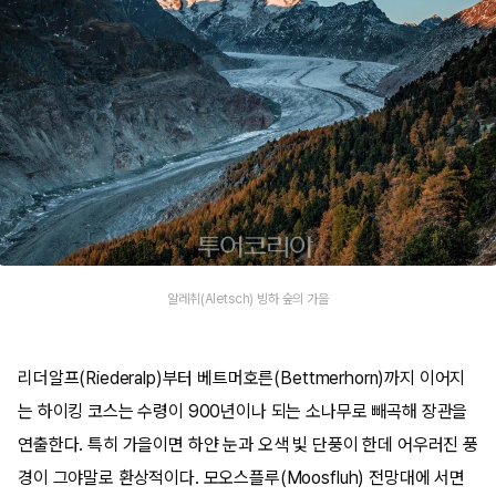
알레취(Aletsch) 빙하 숲의 가을
리더알프(Riederalp)부터 베트머호른(Bettmerhorn)까지 이어지
는 하이킹 코스는 수령이 900년이나 되는 소나무로 빼곡해 장관을
연출한다. 특히 가을이면 하얀 눈과 오색 빛 단풍이 한데 어우러진 풍
경이 그야말로 환상적이다. 모오스플루(Moosfluh) 전망대에 서면