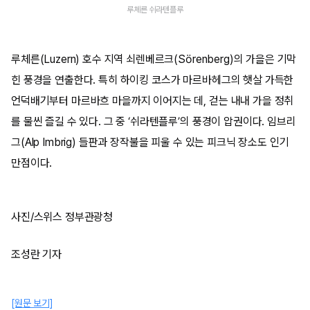
루체른 쉬라텐플루
루체른(Luzern) 호수 지역 쇠렌베르크(Sörenberg)의 가을은 기막
힌 풍경을 연출한다. 특히 하이킹 코스가 마르바헤그의 햇살 가득한
언덕배기부터 마르바흐 마을까지 이어지는 데, 걷는 내내 가을 정취
를 물씬 즐길 수 있다. 그 중 ‘쉬라텐플루’의 풍경이 압권이다. 임브리
그(Alp Imbrig) 들판과 장작불을 피울 수 있는 피크닉 장소도 인기
만점이다.
사진/스위스 정부관광청
조성란 기자
[원문 보기]