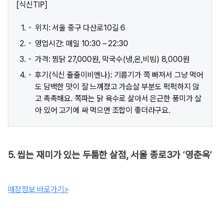
[식신TIP]
위치: 서울 중구 다산로10길 6​
영업시간: 매일 10:30 – 22:30
가격: 찜닭 27,000원, 막국수(냉,온,비빔) 8,000원
후기(식신 줄줄이비엔나): 기름기가 쪽 빠져서 그냥 먹어
도 담백한 맛이 잘 느껴졌고 가슴살 부분도 퍽퍽하지 않
고 촉촉해요. 쪽파는 닭 육수로 삶아서 은근한 풍미가 살
아 있어 고기에 싸 먹으면 조합이 좋더라구요.
5. 씹는 재미가 있는 두툼한 살점, 서울 종로3가 ‘영춘옥’
매장정보 바로가기>