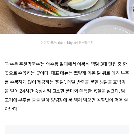
이미지 출처: rider_biryu님 인스타그램
‘약수동 춘천막국수’는 약수동 일대에서 이북식 찜닭 3대 맛집 중 한
곳으로 손꼽히는 곳이다. 대표 메뉴는 뽀얗게 익은 닭 위로 데친 부추
를 수북하게 얹어 제공하는 ‘찜닭’. 메밀 반죽을 묻힌 생닭을 호박잎
을 덮어 24시간 숙성시켜 고소한 풍미와 쫀득한 육질을 살렸다. 닭
고기에 부추를 돌돌 말아 양념장에 푹 찍어 먹으면 감칠맛이 더욱 살
아난다.