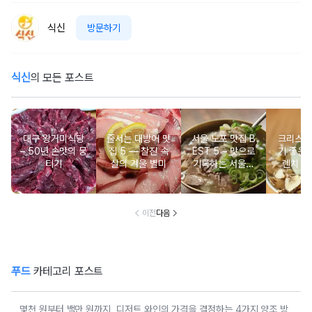
식신
방문하기
식신
의 모든 포스트
대구 왕거미식당
줄서는 대방어 맛
서울 노포 맛집 B
크리스마
– 50년 손맛의 뭉
집 5 ― 찰진 속
EST 5 – 맛으로
기 좋은 
티기
살의 겨울 별미
기록하는 서울의
렌치 BE
시간
이전
다음
푸드
카테고리 포스트
몇천 원부터 백만 원까지, 디저트 와인의 가격을 결정하는 4가지 양조 방