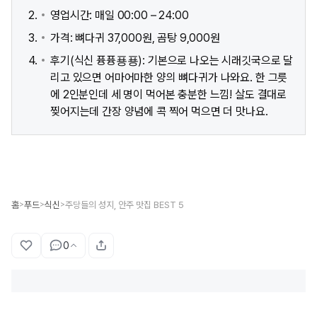
영업시간: 매일 00:00 – 24:00
가격: 뼈다귀 37,000원, 곰탕 9,000원
후기(식신 퓽퓽푱푱): 기본으로 나오는 시래깃국으로 달
리고 있으면 어마어마한 양의 뼈다귀가 나와요. 한 그릇
에 2인분인데 세 명이 먹어본 충분한 느낌! 살도 결대로
찢어지는데 간장 양념에 콕 찍어 먹으면 더 맛나요.
홈
푸드
식신
주당들의 성지, 안주 맛집 BEST 5
>
>
>
0