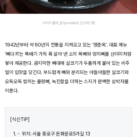
이미지 출처: jjhyuneee님 인스타그램
1942년부터 약 80년의 전통을 지켜오고 있는 ‘영춘옥’. 대표 메뉴
‘뼈다귀’는 뚝배기 가득 푹 삶아 낸 소의 목뼈와 엉치뼈를 산더미처럼
쌓아 제공한다. 큼지막한 뼈대에 살코기가 두툼하게 붙어 있는 비주
얼이 입맛을 당긴다. 부드럽게 뼈와 분리되는 야들야들한 살코기와
오독오독 씹히는 물렁뼈, 녹진함을 더하는 스지가 완벽한 삼박자를
이룬다.
[식신TIP]
위치: 서울 종로구 돈화문로5가길 13​