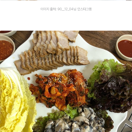
이미지 출처: 90__12_04님 인스타그램