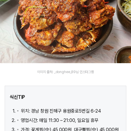
이미지 출처: _donghee_89님 인스타그램
식신TIP
위치: 경남 창원 진해구 용원중로5번길 6-24
영업시간: 매일 11:30 – 21:00, 일요일 휴무
가격: 꽃게찜(中) 45,000원, 대구뽈찜(中) 45,000원