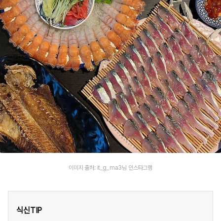
이미지 출처: it_g_ma3님 인스타그램
식신TIP