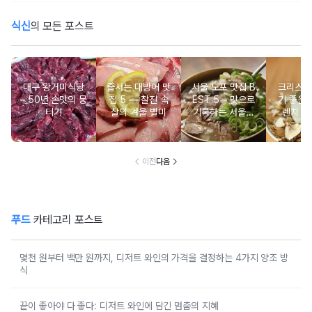
식신
의 모든 포스트
대구 왕거미식당
줄서는 대방어 맛
서울 노포 맛집 B
크리스마
– 50년 손맛의 뭉
집 5 ― 찰진 속
EST 5 – 맛으로
기 좋은 
티기
살의 겨울 별미
기록하는 서울의
렌치 BE
시간
이전
다음
푸드
카테고리 포스트
몇천 원부터 백만 원까지, 디저트 와인의 가격을 결정하는 4가지 양조 방
식
끝이 좋아야 다 좋다: 디저트 와인에 담긴 멈춤의 지혜