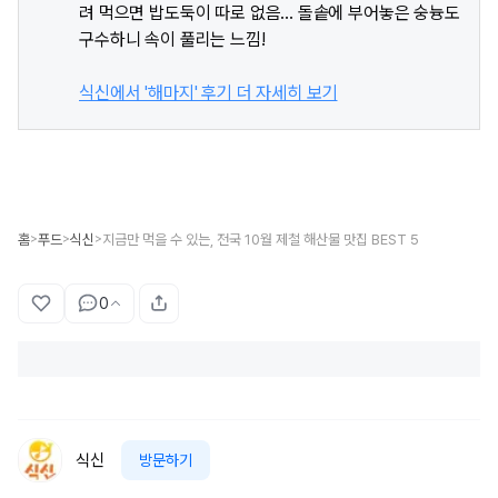
려 먹으면 밥도둑이 따로 없음... 돌솥에 부어놓은 숭늉도
구수하니 속이 풀리는 느낌!
식신에서 '해마지' 후기 더 자세히 보기
홈
푸드
식신
지금만 먹을 수 있는, 전국 10월 제철 해산물 맛집 BEST 5
>
>
>
0
식신
방문하기