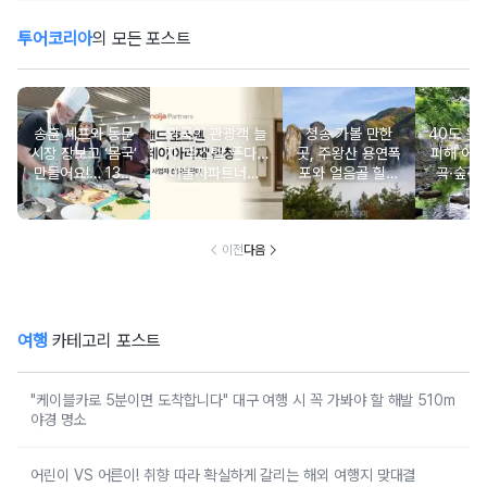
투어코리아
의 모든 포스트
송훈 셰프와 동문
외국인 관광객 늘
청송 가볼 만한
40도 웃
시장 장보고 ‘몸국’
자 ‘호스텔’ 뜬다…
곳, 주왕산 용연폭
피해 어
만들어요!… 13일
야놀자파트너스,
포와 얼음골 힐링
곡·숲·정
‘제주미행’ 특별회
‘스테이 아리재’ 4
코스
떠나는 
차 운영
곳 출점
여
이전
다음
여행
카테고리 포스트
"케이블카로 5분이면 도착합니다" 대구 여행 시 꼭 가봐야 할 해발 510m
야경 명소
어린이 VS 어른이! 취향 따라 확실하게 갈리는 해외 여행지 맞대결