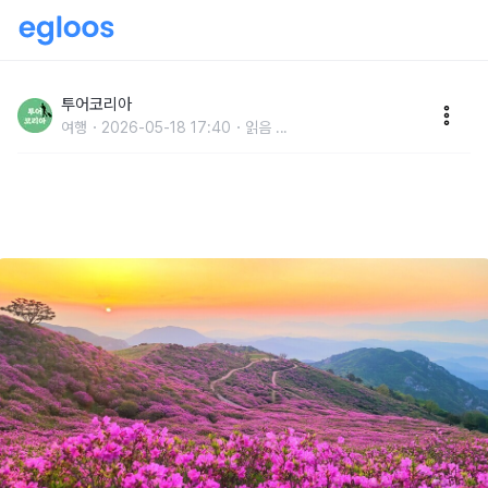
황매산 철쭉부터 합천호 물안개까지…계절마다 다시 가
고 싶은 합천 여행
투어코리아
여행
2026-05-18 17:40
읽음
...