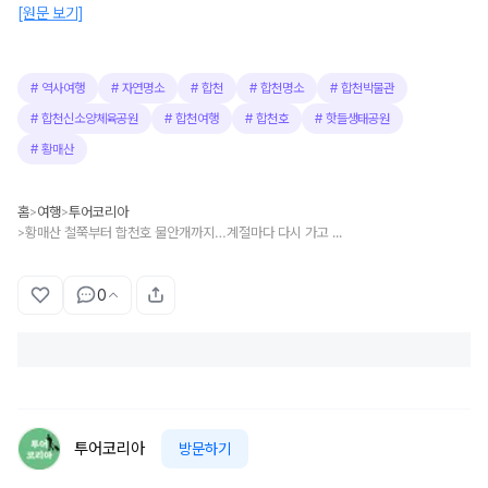
[원문 보기]
#
역사여행
#
자연명소
#
합천
#
합천명소
#
합천박물관
#
합천신소양체육공원
#
합천여행
#
합천호
#
핫들생태공원
#
황매산
홈
여행
투어코리아
>
>
황매산 철쭉부터 합천호 물안개까지…계절마다 다시 가고 싶은 합천 여행
>
0
투어코리아
방문하기