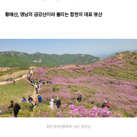
황매산, 영남의 금강산이라 불리는 합천의 대표 명산
합천 황매산철쭉제 /사진-합천군