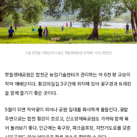
5월 합천을 아름답게 수놓은 핫들생태공원 유채꽃/ 사진=합천군
핫들생태공원은 합천군 농업기술센터가 관리하는 약 6천 평 규모의
작약 재배단지다. 황강마실길 3구간에 위치해 있어 꽃구경과 트레킹
을 함께 즐기기 좋은 곳이다.
5월이 되면 작약꽃이 피어나 공원 일대를 화사하게 물들인다. 꽃밭
주변으로는 합천 황강이 흐르고, 신소양체육공원도 가까워 함께 묶
어 둘러보기 좋다. 인근에는 축구장, 파크골프장, 자전거도로를 갖춘