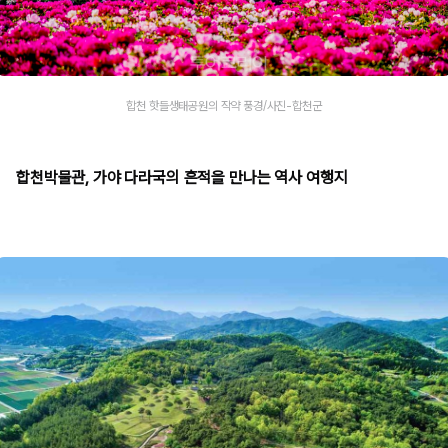
합천 핫들생태공원의 작약 풍경/사진-합천군
합천박물관, 가야 다라국의 흔적을 만나는 역사 여행지