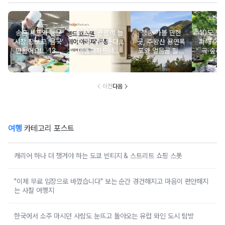
송훈 셰프와 동문
외국인 관광객 늘
청송 가볼 만한
40도 웃
시장 장보고 ‘몸국’
자 ‘호스텔’ 뜬다…
곳, 주왕산 용연폭
피해 어
만들어요!… 13일
야놀자파트너스,
포와 얼음골 힐링
곡·숲·정
‘제주미행’ 특별회
‘스테이 아리재’ 4
코스
떠나는 
차 운영
곳 출점
여
이전
다음
여행
카테고리 포스트
캐리어 하나 더 챙겨야 하는 도쿄 빈티지 & 스트리트 쇼핑 스폿
"이제 무료 입장으로 바꼈습니다" 보는 순간 경건해지고 마음이 편안해지
는 사찰 여행지
한국에서 소주 마시던 사람도 눈뜨고 돌아오는 유럽 와인 도시 탐방