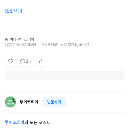
[원문 보기]
홈
여행
투어코리아
>
>
[포토] 국보로 격상되는 ‘호남제일루’…남원 광한루, 400년 역사 품고 새 위상
>
0
투어코리아
방문하기
투어코리아
의 모든 포스트