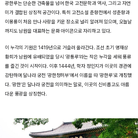
광한루는 단순한 건축물을 넘어 한국 고전문학과 역사, 그리고 자연
미가 결합된 상징적 공간이다. 특히 고전소설 춘향전에서 성춘향과
이몽룡이 처음 만나 사랑을 키운 장소로 널리 알려져 있으며, 오늘날
까지도 남원을 대표하는 문화 아이콘으로 자리하고 있다.
이 누각의 기원은 1419년으로 거슬러 올라간다. 조선 초기 명재상
황희가 남원에 유배되었을 당시 ‘광통루’라는 작은 누각을 세워 풍류
를 즐긴 것이 시작이다. 이후 1444년, 학자 정인지가 이곳의 경관에
감탄하며 달나라 궁전 ‘광한청허부’에서 이름을 따 ‘광한루’로 개칭했
다. ‘광한’은 달나라 궁전을 의미하는 말로, 이곳의 신비롭고도 아름
다운 풍광을 상징한다.