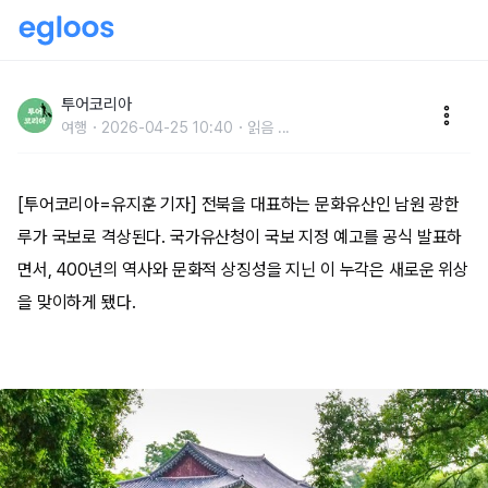
[포토] 국보로 격상되는 ‘호남제일루’…남원 광한루,
400년 역사 품고 새 위상
투어코리아
여행
2026-04-25 10:40
읽음
...
[투어코리아=유지훈 기자] 전북을 대표하는 문화유산인 남원 광한
루가 국보로 격상된다. 국가유산청이 국보 지정 예고를 공식 발표하
면서, 400년의 역사와 문화적 상징성을 지닌 이 누각은 새로운 위상
을 맞이하게 됐다.