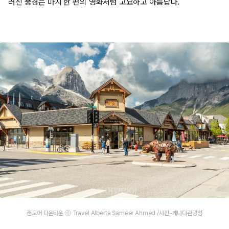
러진 풍경은 마치 한 편의 영화처럼 고요하고 아름답다.
캔모어 다운타운 ⓒ Travel Alberta Sameer Ahmed /사진-캐나다관광청