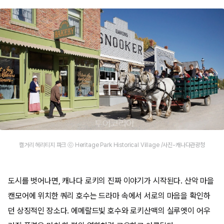
캘거리 헤리티지 파크 ⓒ Heritage Park Historical Village /사진-캐나다관광청
도시를 벗어나면, 캐나다 로키의 진짜 이야기가 시작된다. 산악 마을
캔모어에 위치한 쿼리 호수는 드라마 속에서 서로의 마음을 확인하
던 상징적인 장소다. 에메랄드빛 호수와 로키산맥의 실루엣이 어우