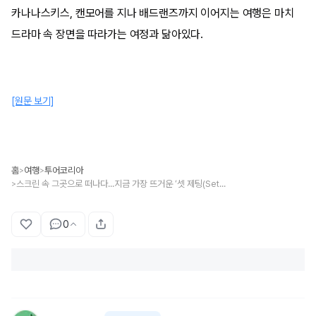
카나나스키스, 캔모어를 지나 배드랜즈까지 이어지는 여행은 마치
드라마 속 장면을 따라가는 여정과 닮아있다.
[원문 보기]
홈
여행
투어코리아
>
>
스크린 속 그곳으로 떠나다...지금 가장 뜨거운 ‘셋 제팅(Set-Jetting)’ 여행지①
>
0