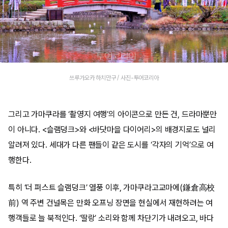
쓰루가오카 하치만구 / 사진-투어코리아
그리고 가마쿠라를 ‘촬영지 여행’의 아이콘으로 만든 건, 드라마뿐만
이 아니다. <슬램덩크>와 <바닷마을 다이어리>의 배경지로도 널리
알려져 있다. 세대가 다른 팬들이 같은 도시를 ‘각자의 기억’으로 여
행한다.
특히 ‘더 퍼스트 슬램덩크’ 열풍 이후, 가마쿠라고교마에(鎌倉高校
前) 역 주변 건널목은 만화 오프닝 장면을 현실에서 재현하려는 여
행객들로 늘 북적인다. ‘딸랑’ 소리와 함께 차단기가 내려오고, 바다