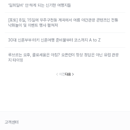
‘일희일비’ 안 하게 되는 신기한 여행지들
[포토] 8일, 15일에 무주구천동 계곡에서 여름 야간관광 콘텐츠인 전통
낙화놀이 및 이벤트 행사 펼쳐져
30대 신혼부부 터키 신혼여행 준비물부터 코스까지 A to Z
루브르는 오후, 콜로세움은 아침? 오픈런이 항상 정답은 아닌 유럽 관광
지 타이밍
이전
다음
고객센터