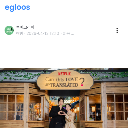
스크린 속 그곳으로 떠나다...지금 가장 뜨거운 ‘셋 제팅
(Set-Jetting)’ 여행지①
투어코리아
여행
2026-04-13 12:10
읽음
...