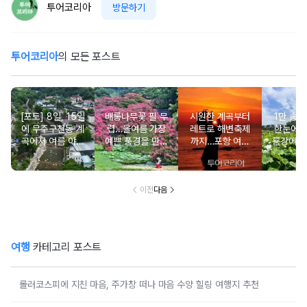
투어코리아
방문하기
투어코리아
의 모든 포스트
[포토] 8일, 15일
배롱나무꽃 필 무
시원한 계곡부터
1만 송이
에 무주구천동 계
렵…올여름 가장
레트로 해변축제
한눈에…
곡에서 여름 야간
예쁜 풍경을 만나
까지…포항 여름
룡강에 
관광 콘텐츠인 전
는 여행
여행 완전정복
름 
통 낙화놀이 및 이
벤트 행사 펼쳐져
이전
다음
여행
카테고리 포스트
롤러코스피에 지친 마음, 주가창 떠나 마음 수양 힐링 여행지 추천