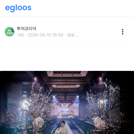
호텔·리조트 웨딩, 전시처럼 진화...취향 반영 '경험형 웨
딩’ 뜬다
투어코리아
기타
2026-04-10 16:56
읽음
...