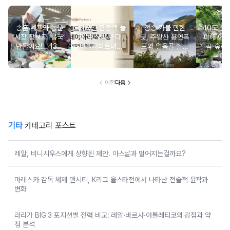
송훈 셰프와 동문
외국인 관광객 늘
청송 가볼 만한
40도 웃
시장 장보고 ‘몸국’
자 ‘호스텔’ 뜬다…
곳, 주왕산 용연폭
피해 어
만들어요!… 13일
야놀자파트너스,
포와 얼음골 힐링
곡·숲·정
‘제주미행’ 특별회
‘스테이 아리재’ 4
코스
떠나는 
차 운영
곳 출점
여
이전
다음
기타
카테고리 포스트
레알, 비니시우스에게 상향된 제안. 아스날과 멀어지는걸까요?
마레스카 감독 체제 맨시티, K리그 올스타전에서 나타난 전술적 윤곽과
변화
라리가 BIG 3 포지션별 전력 비교: 레알·바르샤·아틀레티코의 강점과 약
점 분석