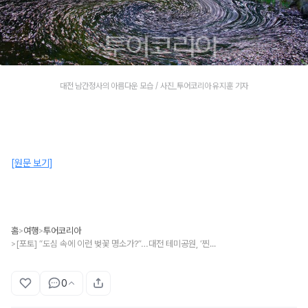
대전 남간정사의 아름다운 모습 / 사진_투어코리아 유지훈 기자
[원문 보기]
홈
여행
투어코리아
>
>
[포토] “도심 속에 이런 벚꽃 명소가?”…대전 테미공원, ‘찐빵 벚꽃’으로 SNS 화제
>
0