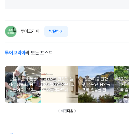
투어코리아
방문하기
투어코리아
의 모든 포스트
송훈 셰프와 동문
외국인 관광객 늘
청송 가볼 만한
40도 웃
시장 장보고 ‘몸국’
자 ‘호스텔’ 뜬다…
곳, 주왕산 용연폭
피해 어
만들어요!… 13일
야놀자파트너스,
포와 얼음골 힐링
곡·숲·정
‘제주미행’ 특별회
‘스테이 아리재’ 4
코스
떠나는 
차 운영
곳 출점
여
이전
다음