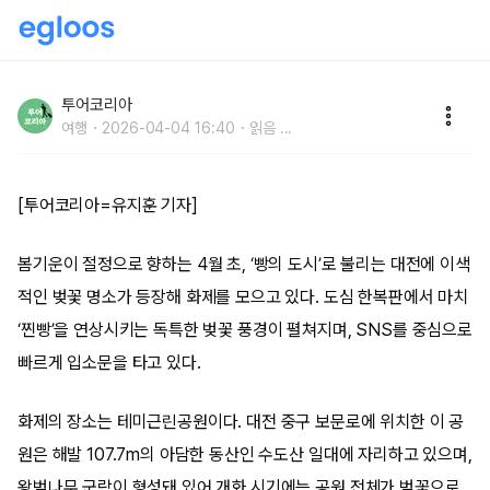
[포토] “도심 속에 이런 벚꽃 명소가?”…대전 테미공원,
‘찐빵 벚꽃’으로 SNS 화제
투어코리아
여행
2026-04-04 16:40
읽음
...
[투어코리아=유지훈 기자]
봄기운이 절정으로 향하는 4월 초, ‘빵의 도시’로 불리는 대전에 이색
적인 벚꽃 명소가 등장해 화제를 모으고 있다. 도심 한복판에서 마치
‘찐빵’을 연상시키는 독특한 벚꽃 풍경이 펼쳐지며, SNS를 중심으로
빠르게 입소문을 타고 있다.
화제의 장소는 테미근린공원이다. 대전 중구 보문로에 위치한 이 공
원은 해발 107.7m의 아담한 동산인 수도산 일대에 자리하고 있으며,
왕벚나무 군락이 형성돼 있어 개화 시기에는 공원 전체가 벚꽃으로