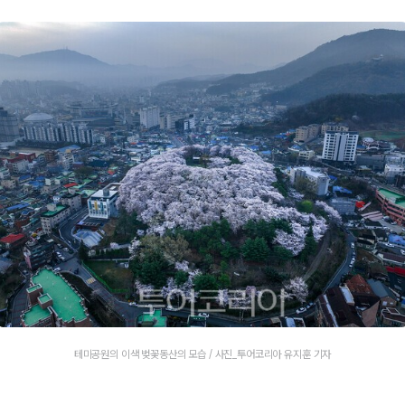
테미공원의 이색 벚꽃동산의 모습 / 사진_투어코리아 유지훈 기자