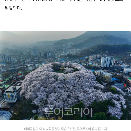
뒤덮인다.
테미공원의 이색 벚꽃동산의 모습 / 사진_투어코리아 유지훈 기자