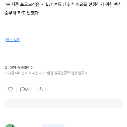
“봄 시즌 프로모션은 사실상 여름 성수기 수요를 선점하기 위한 핵심
승부처”라고 말했다.
[원문 보기]
홈
여행
투어코리아
>
>
“지금 아니면 더 비싸진다?"...환율·유류할증료 인상 앞두고 여행업계 할인 경쟁
>
0