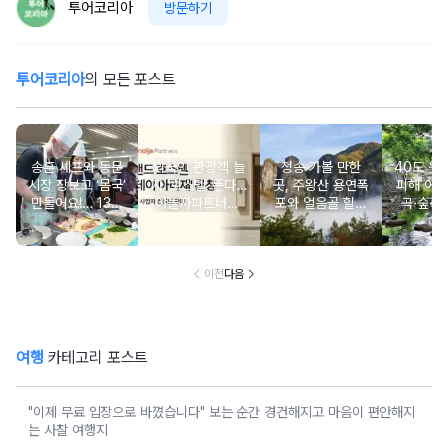
투어코리아
방문하기
투어코리아
의 모든 포스트
송훈 셰프와 동문
외국인 관광객 늘
청송 가볼 만한
40도 웃
시장 장보고 ‘몸국’
자 ‘호스텔’ 뜬다…
곳, 주왕산 용연폭
피해 어
만들어요!… 13일
야놀자파트너스,
포와 얼음골 힐링
곡·숲·정
‘제주미행’ 특별회
‘스테이 아리재’ 4
코스
떠나는 
차 운영
곳 출점
여
이전
다음
여행
카테고리 포스트
"이제 무료 입장으로 바꼈습니다" 보는 순간 경건해지고 마음이 편안해지
는 사찰 여행지