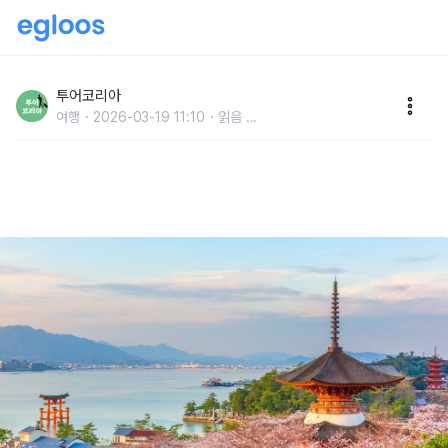
“지금 아니면 더 비싸진다?"...환율·유류할증료 인상 앞
두고 여행업계 할인 경쟁
투어코리아
여행
2026-03-19 11:10
읽음
...