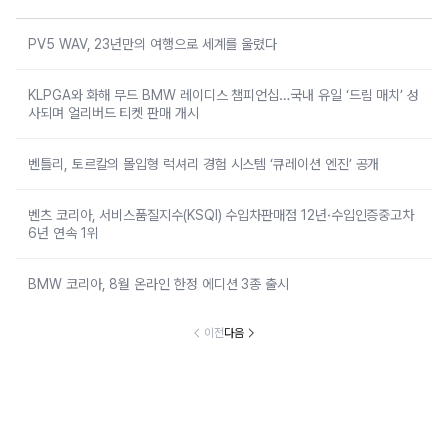
PV5 WAV, 23년만의 여행으로 세계를 울렸다
KLPGA와 화해 무드 BMW 레이디스 챔피언십…국내 유일 ‘드림 매치’ 성
사되며 얼리버드 티켓 판매 개시
벤틀리, 토르칼의 몰입형 럭셔리 경험 시스템 ‘큐레이션 엔진’ 공개
벤츠 코리아, 서비스품질지수(KSQI) 수입차판매점 12년·수입인증중고차
6년 연속 1위
BMW 코리아, 8월 온라인 한정 에디션 3종 출시
이전
다음