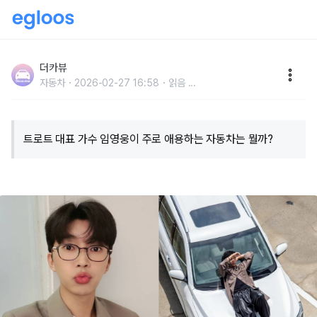
"수입이 580억인데..." 트로트 가수 임영웅이 보유하고
있는 자동차들 공개
더카뷰
자동차
2026-02-27 16:58
읽음
...
트로트 대표 가수 임영웅이 주로 애용하는 자동차는 뭘까?