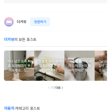
더카뷰
방문하기
더카뷰
의 모든 포스트
먹다 남은 소주 따
"힘들게 닦지 않아
"여름에 물 비린내
"굳어서 
로 모아뒀다가 뿌
도 됩니다" 주방
가 심해졌는데 싹
일이 없
려보세요...집이
가스레인지 타일
사라졌어요" 텀블
소금이나
환해질 정도로 깨
벽에 쌓인 기름때
러 설거지 할 때
루 담아
끗해집니다
에 뿌려주면 쉽게
한 숟가락 넣고 흔
통에 이
청소됩니다
들어보세요
꽂아
이전
다음
자동차
카테고리 포스트