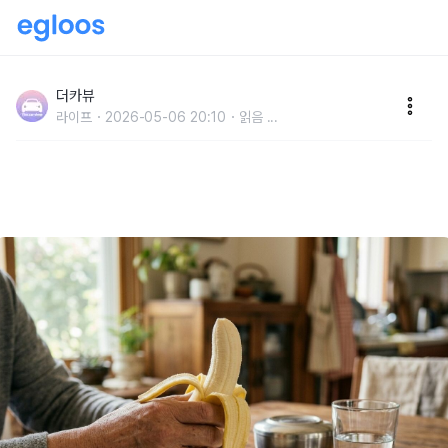
"밥 먹기 전에 먹는 게 좋습니다" 바나나를 식후에 먹으
면 혈당이 확 오르는 이유
더카뷰
라이프
2026-05-06 20:10
읽음
...