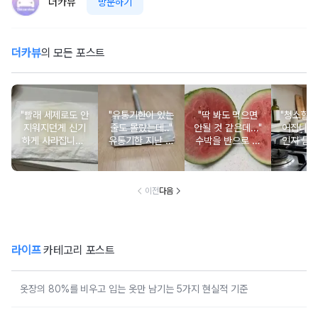
더카뷰
방문하기
더카뷰
의 모든 포스트
"빨래 세제로도 안
"유통기한이 있는
"딱 봐도 먹으면
"청소할 
지워지던게 신기
줄도 몰랐는데.."
안될 것 같은데..."
어집니다
하게 사라집니다"
유통기한 지난 일
수박을 반으로 갈
인지 틈
베개 커버에 생긴
회용 마스크를 밀
랐을 때 소용돌이
스며들지 
노란 얼룩에 '이것'
대 걸레에 붙여보
모양이 있다면 유
것' 붙
한 펌프면 됩니다
세요
심히 살펴보세요
이전
다음
라이프
카테고리 포스트
옷장의 80%를 비우고 입는 옷만 남기는 5가지 현실적 기준