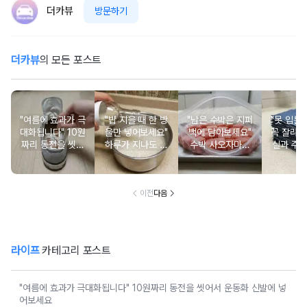
더카뷰
방문하기
더카뷰
의 모든 포스트
"여름에 효과가 극
"밥 지을 때 한 방
"남은 수박은 지퍼
"못 입는
대화됩니다" 10원
울만 넣어보세요"
백에 담아보세요"
꼭 잘라두
짜리 동전을 씻어
하루가 지나도 갓
수박 사오자마자
실과 주
서 운동화 신발에
지은 밥처럼 밥알
이렇게 해야 나중
세제 없
넣어보세요
이 살아있습니다
에 후회 안 합니다
가 
이전
다음
라이프
카테고리 포스트
"여름에 효과가 극대화됩니다" 10원짜리 동전을 씻어서 운동화 신발에 넣
어보세요