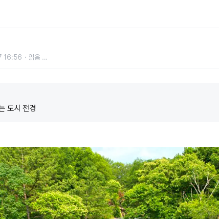
 수변길 품은 5.2km 잔도길
 16:56
읽음
...
는 도시 전경