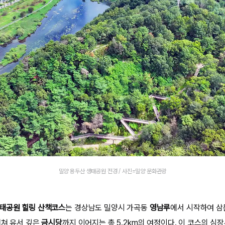
밀양 용두산 생태공원 전경 / 사진=밀양 문화관광
태공원 힐링 산책코스
는 경상남도 밀양시 가곡동
영남루
에서 시작하여 삼
거쳐 유서 깊은
금시당
까지 이어지는 총 5.2km의 여정이다. 이 코스의 심