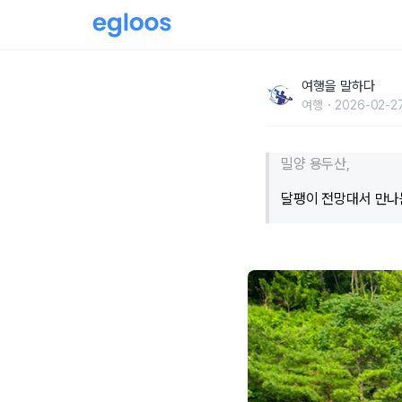
"버려졌던 절벽에 이런 길이 생겼어요"… 330m
여행을 말하다
여행
2026-02-27
밀양 용두산,
달팽이 전망대서 만나