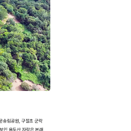
문송림공원, 구절초 군락
장부인 용두산 자락은 본래