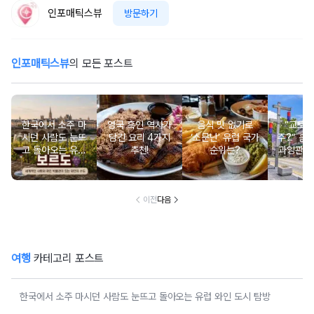
인포매틱스뷰
방문하기
인포매틱스뷰
의 모든 포스트
한국에서 소주 마
영국 흑인 역사가
음식 맛 없기로
“교토 
시던 사람도 눈뜨
담긴 요리 4가지
‘소문난’ 유럽 국가
주?” 홀
고 돌아오는 유럽
추천!
순위는?
과잉관광
와인 도시 탐방
있는 세계
행지 순
이전
다음
여행
카테고리 포스트
한국에서 소주 마시던 사람도 눈뜨고 돌아오는 유럽 와인 도시 탐방