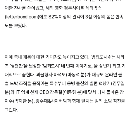
대한 찬사를 쏟아냈고, 해외 영화 평론사이트 레터박스
(letterboxd.com)에도 82% 이상의 관객이 3점 이상의 높은 만족
도를 보였다.
이에 국내 개봉에 대한 기대감도 높아지고 있다. ‘범죄도시4’는 시리
즈 ‘쌍천만’을 달성한 ‘범죄도시’ 네 번째 이야기로, 올 상반기 최고 기
대작으로 꼽힌다. 괴물형사 마석도(마동석 분)가 대규모 온라인 불
법 도박 조직을 움직이는 특수부대 용병 출신의 빌런 백창기(김무열
분)와 IT 업계 천재 CEO 장동철(이동휘 분)에 맞서 다시 돌아온 장
이수(박지환 분), 광수대&사이버팀과 함께 펼치는 범죄 소탕 작전을
그린다.