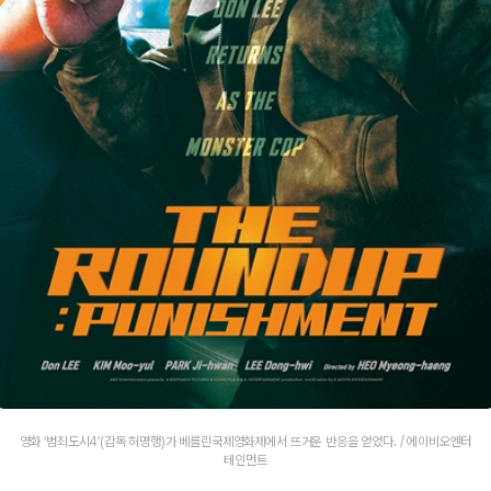
영화 ‘범죄도시4’(감독 허명행)가 베를린국제영화제에서 뜨거운 반응을 얻었다. / 에이비오엔터
테인먼트