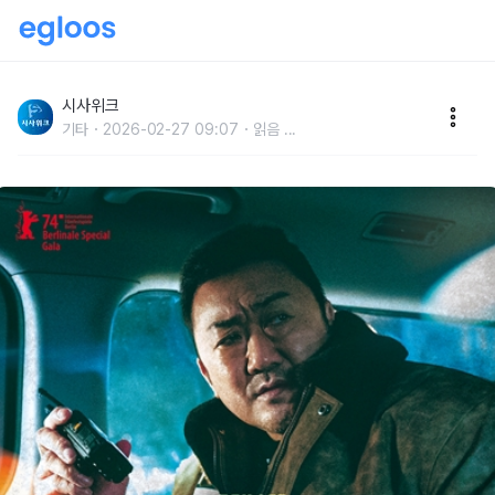
“거부할 수 없는 강렬한 재미”… ‘범죄도시4’, 베를린도
접수
시사위크
기타
2026-02-27 09:07
읽음
...