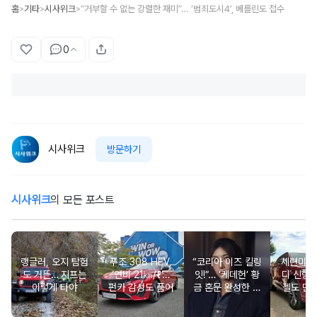
홈
기타
시사위크
“거부할 수 없는 강렬한 재미”… ‘범죄도시4’, 베를린도 접수
>
>
>
0
시사위크
방문하기
시사위크
의 모든 포스트
랭글러, 오지 탐험
푸조 308 HEV,
“코리아 이즈 킬링
세련미 
도 거뜬… 지프는
‘연비 21㎞/ℓ’…
잇!”… ‘케데헌’ 황
디 신형 
이렇게 타야
펀카 감성도 품어
금 혼문 완성한 이
젤도 만
재의 ‘K’ 자부심