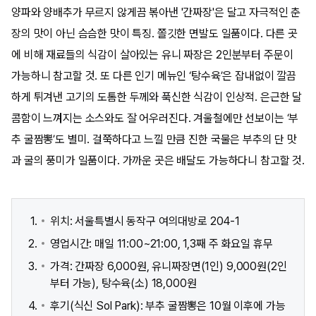
양파와 양배추가 무르지 않게끔 볶아낸 '간짜장'은 달고 자극적인 춘
장의 맛이 아닌 슴슴한 맛이 특징. 쫄깃한 면발도 일품이다. 다른 곳
에 비해 재료들의 식감이 살아있는 유니 짜장은 2인분부터 주문이
가능하니 참고할 것. 또 다른 인기 메뉴인 ‘탕수육’은 잡내없이 깔끔
하게 튀겨낸 고기의 도톰한 두께와 푹신한 식감이 인상적. 은근한 달
콤함이 느껴지는 소스와도 잘 어우러진다. 겨울철에만 선보이는 ‘부
추 굴짬뽕’도 별미. 걸쭉하다고 느낄 만큼 진한 국물은 부추의 단 맛
과 굴의 풍미가 일품이다. 가까운 곳은 배달도 가능하다니 참고할 것.
위치: 서울특별시 동작구 여의대방로 204-1
영업시간: 매일 11:00~21:00, 1,3째 주 화요일 휴무
가격: 간짜장 6,000원, 유니짜장면(1인) 9,000원(2인
부터 가능), 탕수육(소) 18,000원
후기(식신 Sol Park): 부추 굴짬뽕은 10월 이후에 가능