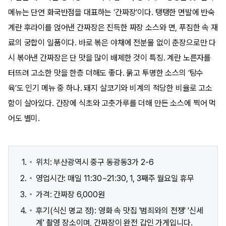
메뉴는 단연 화국반점을 대표하는 ‘간짜장’이다. 탱탱한 면발에 반숙
계란 후라이를 얹어낸 간짜장은 진득한 짜장 소스와 면, 푸짐한 속 재
료의 궁합이 일품이다. 바로 볶은 야채에 전분물 없이 춘장으로만 다
시 볶아낸 간짜장은 단 맛을 많이 배제한 것이 특징. 계란 노른자를
터뜨려 고소한 맛을 한층 더해도 좋다. 묽고 투명한 소스의 ‘탕수
육’도 인기 메뉴 중 하나. 돼지 살코기와 비계의 적당한 비율로 고소
함이 살아있다. 간장에 식초와 고춧가루를 더해 만든 소스에 찍어 먹
어도 별미.
위치: 부산광역시 중구 동광동3가 2-6
영업시간: 매일 11:30~21:30, 1, 3째주 월요일 휴무
가격: 간짜장 6,000원
후기(식신 명교 정): 영화 속 맛집 '범죄와의 전쟁' '신세
계' 촬영 장소이며, 간짜장이 완전 갑인 가게입니다.