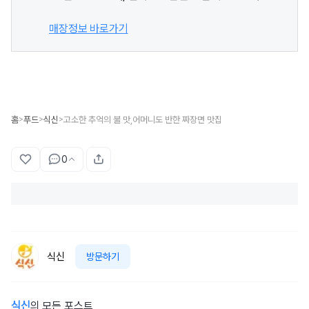
매장정보 바로가기
홈
푸드
식신
고소한 추억의 불 맛,어머니도 반한 짜장면 맛집
>
>
>
0
식신
방문하기
식신
의 모든 포스트