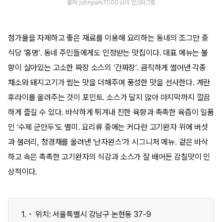
출처: johnpark7000 님의 인스타그램
첨가물을 자제하고 좋은 재료를 이용해 요리하는 동네의 조그만 중
식당 ‘홍명’. 동네 주민들에게도 인정받는 맛집이다. 대표 메뉴는 불
향이 살아있는 고소한 짜장 소스의 ‘간짜장’. 큼직하게 썰어낸 각종
채소와 돼지고기가 씹는 맛을 더해주며 풍성한 맛을 선사한다. 계란
후라이를 올려주는 것이 포인트. 소스가 달지 않아 마지막까지 깔끔
하게 즐길 수 있다. 바삭하게 튀겨내 진한 육향과 촉촉한 육즙이 일품
인 ‘수제 군만두’도 별미. 요리류 중에는 커다란 고기완자 위에 버섯
과 샐러리, 청경채를 올려낸 ‘난자완스'가 시그니처 메뉴. 겉은 바삭
하고 속은 촉촉한 고기완자의 식감과 소스가 잘 배어든 감칠맛이 인
상적이다.
위치: 서울특별시 강남구 논현동 37-9