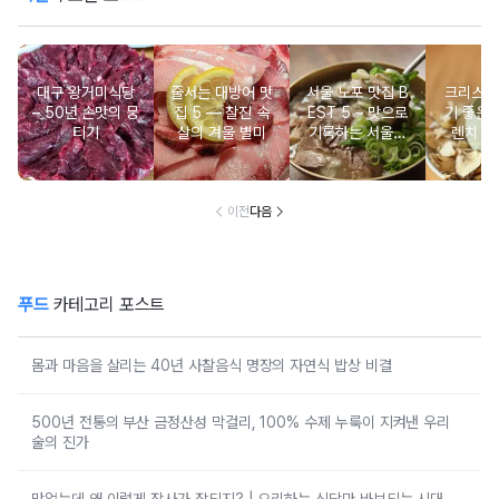
대구 왕거미식당
줄서는 대방어 맛
서울 노포 맛집 B
크리스마
– 50년 손맛의 뭉
집 5 ― 찰진 속
EST 5 – 맛으로
기 좋은 
티기
살의 겨울 별미
기록하는 서울의
렌치 BE
시간
이전
다음
푸드
카테고리 포스트
몸과 마음을 살리는 40년 사찰음식 명장의 자연식 밥상 비결
500년 전통의 부산 금정산성 막걸리, 100% 수제 누룩이 지켜낸 우리
술의 진가
맛없는데 왜 이렇게 장사가 잘되지? | 요리하는 식당만 바보되는 시대