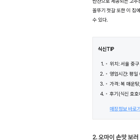
반찬으로 제공되는 고추장
꼴뚜기 젓갈 또한 이 집에
수 있다.
식신TIP
위치: 서울 중구
영업시간: 평일 09
가격: 복 매운탕,
후기(식신 호호아
매장정보 바로
2. 오마이 손맛 보러