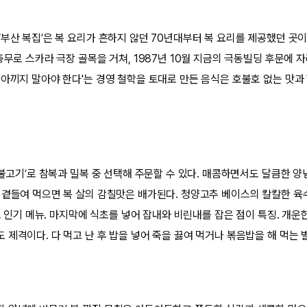
부산 복집’은 복 요리가 흔하지 않던 70년대부터 복 요리를 제공했던 곳이다
충무로 스카라 극장 골목을 거쳐, 1987년 10월 지금의 극동빌딩 후문에 
 아끼지 말아야 한다'는 경영 철학을 토대로 만든 음식은 호불호 없는 맛
 불고기’로 참복과 밀복 중 선택해 주문할 수 있다. 매콤하면서도 달큼한 양
 곁들여 먹으면 복 살의 감칠맛은 배가된다. 청양고추 베이스의 칼칼한 육
’도 인기 메뉴. 마지막에 식초를 넣어 잡내와 비린내를 잡은 점이 특징. 개운
제격이다. 다 먹고 난 후 밥을 넣어 죽을 끓여 먹거나 볶음밥을 해 먹는 