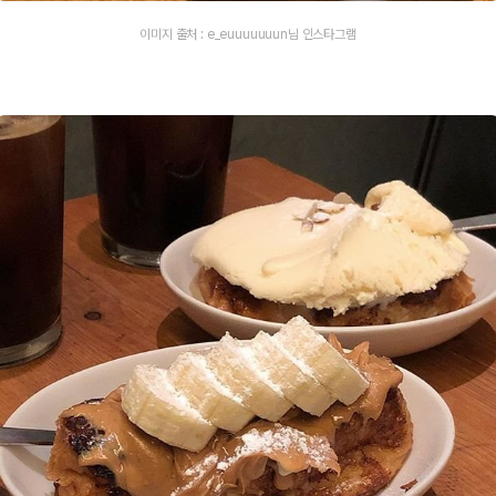
이미지 출처 : e_euuuuuuun님 인스타그램