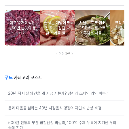
대구 왕거미식당
줄서는 대방어 맛
서울 노포 맛집 B
크리스마
– 50년 손맛의 뭉
집 5 ― 찰진 속
EST 5 – 맛으로
기 좋은 
티기
살의 겨울 별미
기록하는 서울의
렌치 BE
시간
이전
다음
푸드
카테고리 포스트
20년 뒤 마실 와인을 왜 지금 사는가? 강헌의 스페인 와인 야부리
몸과 마음을 살리는 40년 사찰음식 명장의 자연식 밥상 비결
500년 전통의 부산 금정산성 막걸리, 100% 수제 누룩이 지켜낸 우리
술의 진가