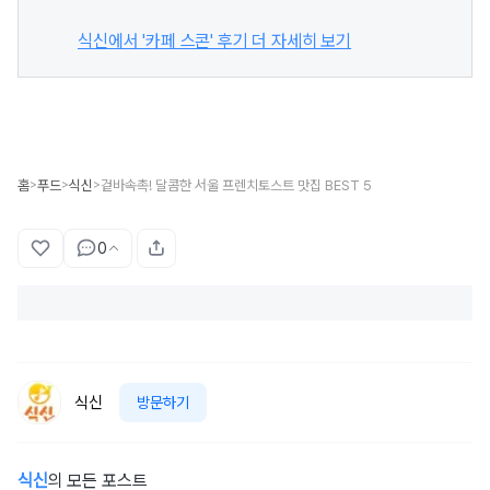
식신에서 '카페 스콘' 후기 더 자세히 보기
홈
푸드
식신
겉바속촉! 달콤한 서울 프렌치토스트 맛집 BEST 5
>
>
>
0
식신
방문하기
식신
의 모든 포스트