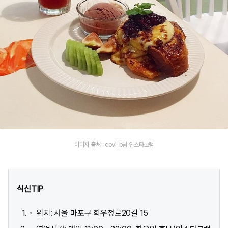
이미지 출처 : covi_b님 인스타그램
식신TIP
위치: 서울 마포구 희우정로20길 15