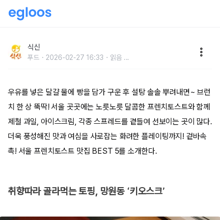
겉바속촉! 달콤한 서울 프렌치토스트 맛집 BEST 5
식신
푸드
2026-02-27 16:33
읽음
...
우유를 넣은 달걀 물에 빵을 담가 구운 후 설탕 솔솔 뿌려내면~ 브런
치 한 상 뚝딱! 서울 곳곳에는 노릇노릇 달콤한 프렌치토스트와 함께
제철 과일, 아이스크림, 각종 스프레드를 곁들여 선보이는 곳이 많다.
더욱 풍성해진 맛과 여심을 사로잡는 화려한 플레이팅까지! 겉바속
촉! 서울 프렌치토스트 맛집 BEST 5를 소개한다.
취향따라 골라먹는 토핑, 망원동 ‘키오스크’