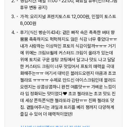
영업시간: 매일 11:00 - 22:00, 화요일 휴무(인스타그램
휴무 변동 공지)
가격: 오리지널 프렌치토스트 12,000원, 인절미 토스트
8,000원
후기(식신 빵순이434): 겉은 빠작 속은 촉촉한 버터 향
뿜뿜 축축하지도 퍽퍽하지도 않은 식감 너무 좋았다ㅠㅠ
내가 사랑하는 이상적인 프토의 식감이랄까ㅠㅠㅠ 거기
에 위에는 크림브륄레 커스터드 크림이 올라가 있는데
위에 토치로 구운 설탕 코팅에서 달고나 맛도 나고 달달
한 커스터드 크림이 너무 맛있어서 프토의 매력을 극대
화해주는ㅠㅠ 여기서 대박은 블러드오렌지 아큼과 초코
젤라또 ㅠㅠㅠㅠ 수제로 만드신 아이스크림인데 블러드
오렌지는 상콤상콤하니 완전 여름맛ㅠㅠ 가벼운 느낌이
라 입 정화되는 맛이었다♥️ 초코 젤라또는 초코 맛도 진
데 세상 쫀득쫀딕한 젤라또라 감탄ㅠㅠ 진짜 젤라또 맛
집. 곁들여주시는 과일과 트리플 베리 잼까지 다양하게
즐길 수 있어 더 매력적이었던!