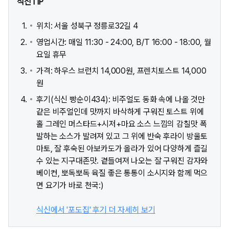
식신TIP
위치: 서울 성북구 정릉로32길 4
영업시간: 매일 11:30 - 24:00, B/T 16:00 - 18:00, 월
요일 휴무
가격: 하우스 브런치 14,000원, 프렌치토스트 14,000
원
후기(식신 빵순이434): 비주얼도 동화 속에 나올 것만
같은 비주얼인데 맛까지 바삭하게 구워진 토스트 위에
홀 그레인 머스타드+시저+마요 소스 느낌의 감칠맛 폭
발하는 소스가 발려져 있고 그 위에 반숙 후라이 방울토
마토, 잘 후숙된 아보카도가 올라가 있어 다양하게 즐길
수 있는 지구대존맛. 곁들여져 나오는 잘 구워진 감자와
베이컨, 뽀독뽀독 육질 좋은 통통이 소시지와 함께 먹으
면 요기가 바로 천국:)
식신에서 '포도집' 후기 더 자세히 보기