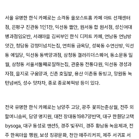
서울 유명한 한식 카페로는 소격동 올모스트홈 카페 아트 선재센터
점, 은평구 진관동 1인1잔, 익선동 뜰안, 원서동 합 원서점, 성신여대
병과점임오반, 서래마을 김씨부인 한식 디저트 카페, 연남동 연남방
앗간, 청담동 강정이넘치는집, 연희동 금옥당, 성북동 수연산방, 익선
동 에일당, 익선동 동백양과점, 삼청동 갤러리더스퀘어, 동소문동 밀
월, 삼청동 서울서둘째로잘하는집, 관훈동 전통다원, 익선동 경성과
자점, 을지로 구움양과, 신촌 호밀밭, 용산 이촌동 동빙고, 망원동 녹
턴넘버5, 성수 맛차차, 종로 종로복떡방 등이 있다.
전국 유명한 한식 카페로는 남양주 고당, 광주 꽃피는춘삼월, 전주 외
할머니솜씨, 담양 명지원, 대전 장대동1987양반댁, 대구 한훤당고택
bysoga, 대구 동성로 맨션5, 경주 빛꾸리, 경주 황남동 녹음제과, 전
주 한옥마을 행원, 보성 징광문화, 천안 매주리커피, 제주 서귀포 서