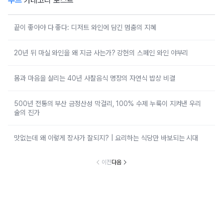
푸드
카테고리 포스트
끝이 좋아야 다 좋다: 디저트 와인에 담긴 멈춤의 지혜
20년 뒤 마실 와인을 왜 지금 사는가? 강헌의 스페인 와인 야부리
몸과 마음을 살리는 40년 사찰음식 명장의 자연식 밥상 비결
500년 전통의 부산 금정산성 막걸리, 100% 수제 누룩이 지켜낸 우리
술의 진가
맛없는데 왜 이렇게 장사가 잘되지? | 요리하는 식당만 바보되는 시대
이전
다음