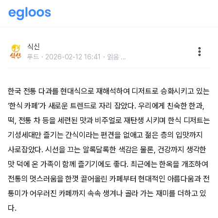
화려하고 절제된 美,고즈넉한 한식 카페 5곳
식신
푸드
2026-02-12 16:41
읽음
...
한국 전통 다과를 현대식으로 재해석하여 디저트로 승화시키고 있는
‘한식 카페’가 새로운 트렌드로 자리 잡았다. 우리에게 친숙한 한과,
떡, 전통 차 등을 세련된 맛과 비주얼로 재탄생 시키며 한식 디저트는
기성세대만 즐기는 간식이라는 편견을 없애고 젊은 층의 입맛까지
사로잡았다. 시선을 끄는 알록달록한 색감은 물론, 건강까지 생각한
맛 덕에 온 가족이 함께 즐기기에도 좋다. 최근에는 한옥을 개조하여
전통의 멋스러움을 한껏 끌어올린 카페부터 현대적인 아름다움과 전
통미가 어우러진 카페까지 속속 생겨나 골라 가는 재미를 더하고 있
다.