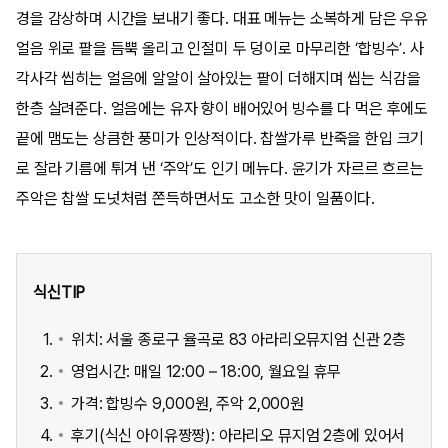
경을 감상하며 시간을 보내기 좋다. 대표 메뉴는 소복하게 담은 우유
얼음 위로 팥을 듬뿍 올리고 인절미 두 덩이로 마무리한 ‘합빙수’. 사
각사각 씹히는 얼음에 알알이 살아있는 팥이 더해지며 씹는 식감을
한층 살려준다. 얼음에는 유자 향이 배어있어 빙수를 다 먹은 후에도
끝에 맴도는 상큼한 풍미가 인상적이다. 찹쌀가루 반죽을 한입 크기
로 잘라 기름에 튀겨 낸 ‘주악’도 인기 메뉴다. 윤기가 자르르 흐르는
주악은 찹쌀 도넛처럼 쫀득하면서도 고소한 맛이 일품이다.
식신TIP
위치: 서울 종로구 율곡로 83 아라리오뮤지엄 신관 2층
영업시간: 매일 12:00 – 18:00, 월요일 휴무
가격: 합빙수 9,000원, 주악 2,000원
후기(식신 아이유짱짱): 아라리오 뮤지엄 2층에 있어서