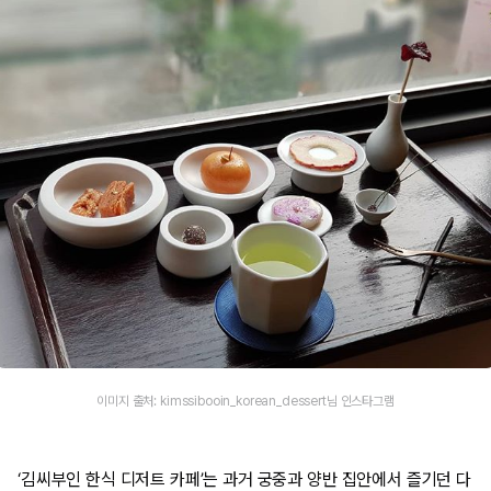
이미지 출처: kimssibooin_korean_dessert님 인스타그램
‘김씨부인 한식 디저트 카페’는 과거 궁중과 양반 집안에서 즐기던 다