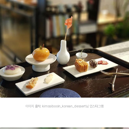
이미지 출처: kimssibooin_korean_dessert님 인스타그램