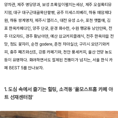
양차관, 제주 명당양과, 보성 초록잎이펼치는세상, 제주 오설록티뮤
지엄, 대구 대구근대골목단팥빵, 공주 미세스피베리, 하동 매암제다
원, 하동 쌍계명차, 제주시 앨리스, 대전 유성 소수, 포천 옛뜰애, 김
포 한옥카페다인, 양주 단궁, 문경 화수헌, 수원 행궁동 낭만만옥, 전
주 더오챠드, 경주 황남아덴, 예산 삽교커피클래식, 전주 한옥마을 전
망, 청도 꽃자리, 순천 godere, 춘천 차마실산, 구리시 모던기와커
피, 충주 째즈와산조, 강릉 카페기와, 천안 풍세커피, 울산 언양 농도
등이 유명하다. 화려하면서도 절제된 전통미가 넘치는, 서울 한식 카
페 BEST 5를 만나보자.
1. 도심 속에서 즐기는 힐링, 소격동 ‘올모스트홈 카페 아
트 선재센터점’