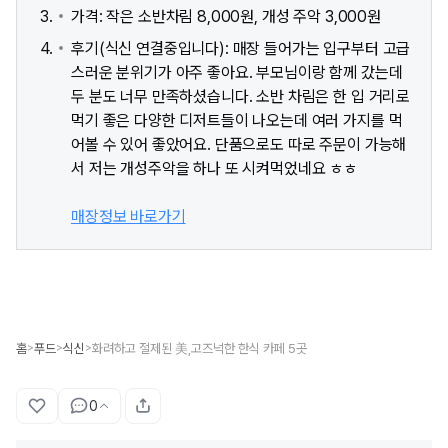
가격: 작은 소반차림 8,000원, 개성 주악 3,000원
후기(식신 연결중입니다): 매장 들어가는 입구부터 고급
스러운 분위기가 아주 좋아요. 부모님이랑 함께 갔는데
두 분도 너무 만족하셨습니다. 소반 차림은 한 입 거리로
먹기 좋은 다양한 디저트들이 나오는데 여러 가지를 먹
어볼 수 있어 좋았어요. 단품으로도 따로 주문이 가능해
서 저는 개성주악을 하나 또 시켜먹었네요 ㅎㅎ
매장정보 바로가기
홈
푸드
식신
화려하고 절제된 美,고즈넉한 한식 카페 5곳
>
>
>
0