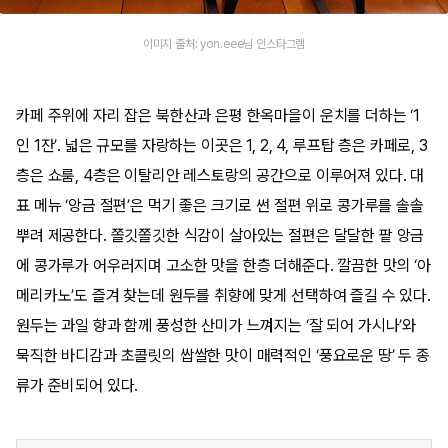
이미지 출처: yon.eee님 인스타그램
카페 주위에 자리 잡은 북한산과 은평 한옥마을이 운치를 더하는 ‘1
인 1잔’. 넓은 규모를 자랑하는 이곳은 1, 2, 4, 루프탑 층은 카페로, 3
층은 쇼룸, 4층은 이탈리안 레스토랑의 공간으로 이루어져 있다. 대
표 메뉴 ‘앙금 절편’은 먹기 좋은 크기로 썬 절편 위로 콩가루를 솔솔
뿌려 제공한다. 쫄깃쫄깃한 식감이 살아있는 절편은 달달한 팥 앙금
에 콩가루가 어우러지며 고소한 맛을 한층 더해준다. 깔끔한 맛의 ‘아
메리카노’도 즐겨 찾는데 원두를 취향에 맞게 선택하여 즐길 수 있다.
원두는 과일 향과 함께 풍성한 산미가 느껴지는 ‘잘 되어 가시나’와
묵직한 바디감과 초콜릿의 쌉쌀한 맛이 매력적인 ‘풍요로운 땅’ 두 종
류가 준비되어 있다.