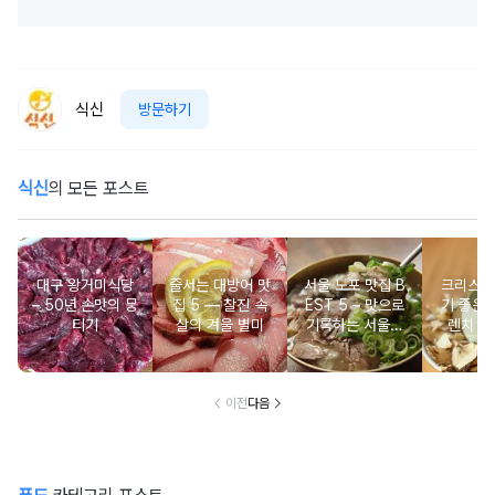
식신
방문하기
식신
의 모든 포스트
대구 왕거미식당
줄서는 대방어 맛
서울 노포 맛집 B
크리스마
– 50년 손맛의 뭉
집 5 ― 찰진 속
EST 5 – 맛으로
기 좋은 
티기
살의 겨울 별미
기록하는 서울의
렌치 BE
시간
이전
다음