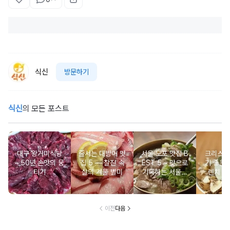
식신
방문하기
식신
의 모든 포스트
대구 왕거미식당
줄서는 대방어 맛
서울 노포 맛집 B
크리스마
– 50년 손맛의 뭉
집 5 ― 찰진 속
EST 5 – 맛으로
기 좋은 
티기
살의 겨울 별미
기록하는 서울의
렌치 BE
시간
이전
다음