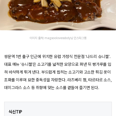
이미지 출처: magsoolovessbdy님 인스타그램
쌍문역 1번 출구 인근에 위치한 유럽 가정식 전문점 ‘나드리 슈니첼’.
대표 메뉴 ‘슈니첼’은 소고기를 넓적한 모양으로 펴낸 뒤 빵가루를 입
혀 바삭하게 튀겨 낸다. 부드럽게 씹히는 소고기와 고소한 튀김 옷이
조화를 이루며 묘한 중독성을 자랑한다. 라즈베리 잼, 타르타르 소스,
데미그라스 소스 등 취향에 맞는 소스를 곁들여 즐기면 된다.
식신TIP