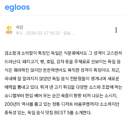
소소한 매력을 지닌, 독일 음식 맛집 BEST 5
식신
푸드
2026-02-27 16:33
읽음
...
검소함과 소박함이 특징인 독일은 식문화에서도 그 성격이 고스란히
드러난다. 돼지고기, 빵, 호밀, 감자 등을 주재료로 선보이는 독일 음
식은 화려하진 않지만 든든하면서도 묵직한 성격이 특징이다. 최근,
국내에 잘 알려지지 않았던 독일 음식 전문점들이 생겨나며 새로운
매력을 뽐내고 있다. 튀겨 낸 고기 튀김을 다양한 소스와 조합해 먹는
슈니첼부터 한입 베어 무는 순간 육즙이 팡팡 터져 나오는 소시지,
200년의 역사를 품고 있는 정통 디저트 바움쿠헨까지! 소소하지만
중독성 있는, 독일 음식 맛집 BEST 5를 소개한다.