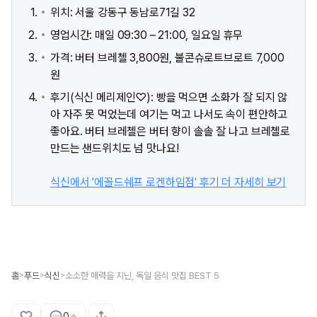
위치: 서울 강동구 동남로71길 32
영업시간: 매일 09:30 – 21:00, 일요일 휴무
가격: 버터 브레첼 3,800원, 불콘슈로트브로트 7,000
원
후기(식신 메리제인♡): 빵을 먹으면 소화가 잘 되지 않
아 자주 못 먹었는데 여기는 먹고 나서도 속이 편안하고
좋아요. 버터 브레첼은 버터 향이 솔솔 잘 나고 브레첼로
만드는 샌드위치도 넘 맛나요!
식신에서 '에꼴드쉐프 로겐하임점' 후기 더 자세히 보기
홈
푸드
식신
소소한 매력을 지닌, 독일 음식 맛집 BEST 5
>
>
>
0