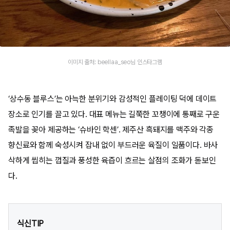
이미지 출처: beellaa_seo님 인스타그램
‘상수동 블루스’는 아늑한 분위기와 감성적인 플레이팅 덕에 데이트
장소로 인기를 끌고 있다. 대표 메뉴는 길쭉한 꼬챙이에 통째로 구운
족발을 꽂아 제공하는 ‘슈바인 학센’. 제주산 흑돼지를 맥주와 각종
향신료와 함께 숙성시켜 잡내 없이 부드러운 육질이 일품이다. 바사
삭하게 씹히는 껍질과 풍성한 육즙이 흐르는 살점의 조화가 돋보인
다.
식신TIP