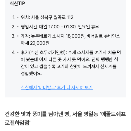
식신TIP
위치: 서울 성북구 월곡로 112
영업시간: 매일 17:00 – 01:30, 일요일 휴무
가격: 뉴른베르거 소시지 18,000원, 비너발트 슈바인스
학세 29,000원
후기(식신 호두까기인형): 수제 소시지를 여기서 처음 먹
어 봤는데 이제 다른 곳 가서 못 먹어요. 진짜 탱탱한 식
감이 있고 씹을수록 고기의 참맛이 느껴져서 신세계를
경험했어요.
식신에서 '비너발트' 후기 더 자세히 보기
건강한 맛과 풍미를 담아낸 빵, 서울 명일동 ‘에꼴드쉐프
로겐하임점’