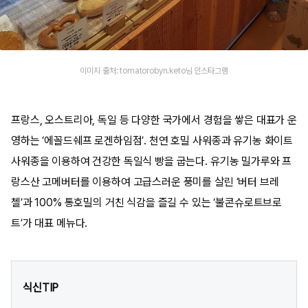
이미지 출처: tomatorobyn.keto님 인스타그램
프랑스, 오스트리아, 독일 등 다양한 국가에서 경험을 쌓은 대표가 운
영하는 ‘에꼴드쉐프 로겐하임점’. 천연 호밀 사워종과 유기농 화이트
사워종을 이용하여 건강한 독일식 빵을 굽는다. 유기농 밀가루와 프
랑스산 고메버터를 이용하여 고급스러운 풍미를 살린 ‘버터 브레
첼’과 100% 통호밀의 거친 식감을 즐길 수 있는 ‘불콘슈로트브로
트’가 대표 메뉴다.
식신TIP