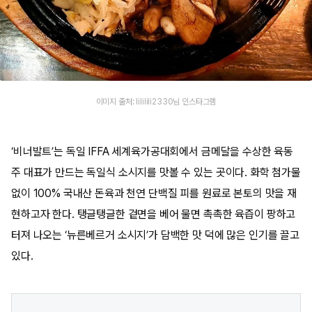
이미지 출처: lililili2330님 인스타그램
‘비너발트’는 독일 IFFA 세계육가공대회에서 금메달을 수상한 육동
주 대표가 만드는 독일식 소시지를 맛볼 수 있는 곳이다. 화학 첨가물
없이 100% 국내산 돈육과 천연 단백질 피를 원료로 본토의 맛을 재
현하고자 한다. 탱글탱글한 겉면을 베어 물면 촉촉한 육즙이 팡하고
터져 나오는 ‘뉴른베르거 소시지’가 담백한 맛 덕에 많은 인기를 끌고
있다.