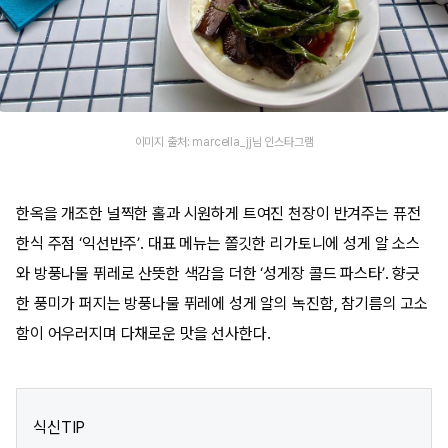
이미지 출처: marcella_jj님 인스타그램
한옥을 개조한 널찍한 홀과 시원하게 트여진 천장이 반겨주는 퓨전
한식 주점 ‘익선반주’. 대표 메뉴는 쫄깃한 리가토니에 성게 알 소스
와 방풍나물 퓌레로 산뜻한 색감을 더한 ‘성게장 콜드 파스타’. 향긋
한 풍미가 퍼지는 방풍나물 퓌레에 성게 알의 녹진함, 참기름의 고소
함이 어우러지며 다채로운 맛을 선사한다.
식신TIP