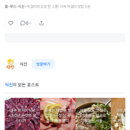
홈
푸드
식신
막걸리에 감성 한 스푼! 이색 막걸리 맛집 5곳
>
>
>
0
식신
방문하기
식신
의 모든 포스트
대구 왕거미식당
줄서는 대방어 맛
서울 노포 맛집 B
크리스마
– 50년 손맛의 뭉
집 5 ― 찰진 속
EST 5 – 맛으로
기 좋은 
티기
살의 겨울 별미
기록하는 서울의
렌치 BE
시간