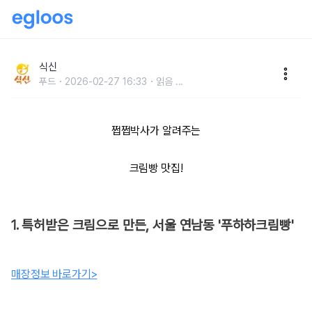
줄줄 흘러넘치는 크림! 전국 크림빵 맛집 5곳
식신
푸드
2026-02-27 16:33
읽음
...
쩝쩝박사가 알려주는
크림빵 맛집!
1. 특허받은 크림으로 만든, 서울 연남동 '푸하하크림빵'
매장정보 바로가기>