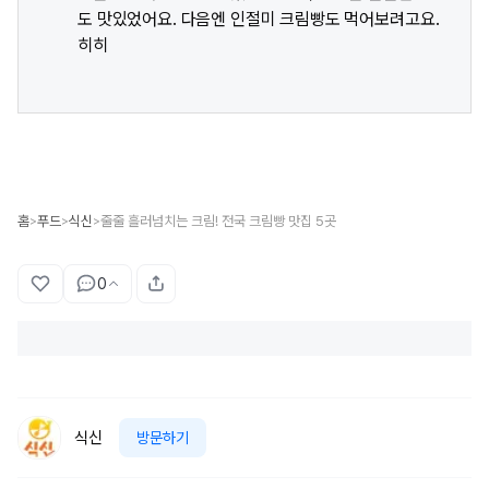
도 맛있었어요. 다음엔 인절미 크림빵도 먹어보려고요.
히히
홈
푸드
식신
줄줄 흘러넘치는 크림! 전국 크림빵 맛집 5곳
>
>
>
0
식신
방문하기