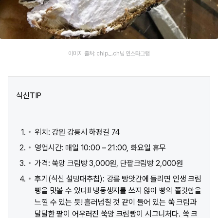
이미지 출처: chip._.ch님 인스타그램
식신TIP
위치: 강원 강릉시 하평길 74
영업시간: 매일 10:00 – 21:00, 화요일 휴무
가격: 쑥앙 크림빵 3,000원, 단팥크림빵 2,000원
후기(식신 설빙대추칩): 강릉 빵앗간에 들리면 인생 크림
빵을 맛볼 수 있다!! 냉동생지를 쓰지 않아 빵의 쫄깃함을
느낄 수 있는 듯! 흘러넘칠 것 같이 들어 있는 쑥 크림과
달달한 팥이 어우러진 쑥앙 크림빵이 시그니처다. 쑥 크