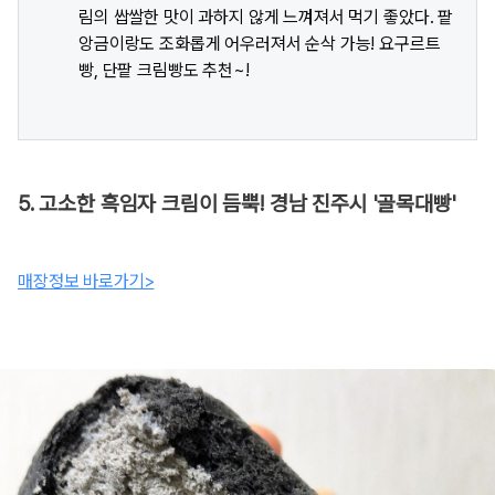
림의 쌉쌀한 맛이 과하지 않게 느껴져서 먹기 좋았다. 팥
앙금이랑도 조화롭게 어우러져서 순삭 가능! 요구르트
빵, 단팥 크림빵도 추천~!
5. 고소한 흑임자 크림이 듬뿍! 경남 진주시 '골목대빵'
매장정보 바로가기>