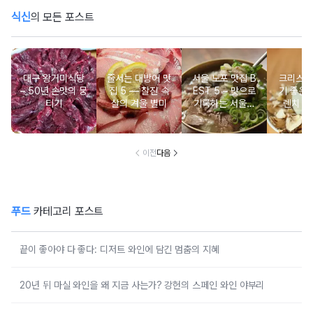
식신
의 모든 포스트
대구 왕거미식당
줄서는 대방어 맛
서울 노포 맛집 B
크리스마
– 50년 손맛의 뭉
집 5 ― 찰진 속
EST 5 – 맛으로
기 좋은 
티기
살의 겨울 별미
기록하는 서울의
렌치 BE
시간
이전
다음
푸드
카테고리 포스트
끝이 좋아야 다 좋다: 디저트 와인에 담긴 멈춤의 지혜
20년 뒤 마실 와인을 왜 지금 사는가? 강헌의 스페인 와인 야부리