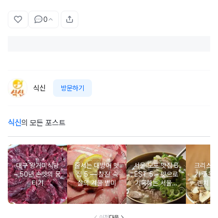
0
식신
방문하기
식신
의 모든 포스트
대구 왕거미식당
줄서는 대방어 맛
서울 노포 맛집 B
크리스마
– 50년 손맛의 뭉
집 5 ― 찰진 속
EST 5 – 맛으로
기 좋은 
티기
살의 겨울 별미
기록하는 서울의
렌치 BE
시간
이전
다음