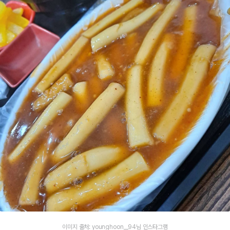
이미지 출처: younghoon__94님 인스타그램