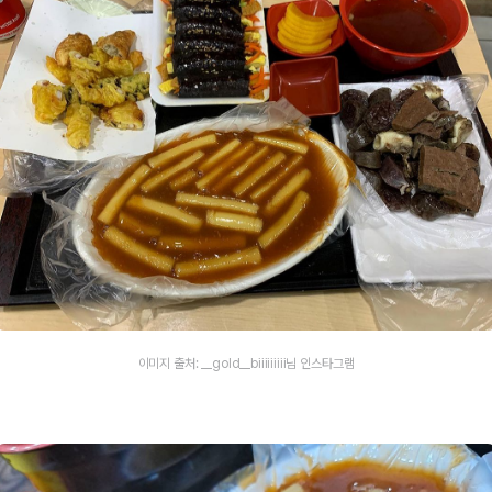
이미지 출처: __gold__biiiiiiiii님 인스타그램