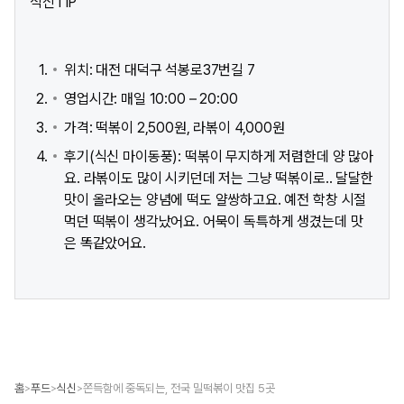
식신TIP
위치: 대전 대덕구 석봉로37번길 7
영업시간: 매일 10:00 – 20:00
가격: 떡볶이 2,500원, 라볶이 4,000원
후기(식신 마이동풍): 떡볶이 무지하게 저렴한데 양 많아
요. 라볶이도 많이 시키던데 저는 그냥 떡볶이로.. 달달한
맛이 올라오는 양념에 떡도 얄쌍하고요. 예전 학창 시절
먹던 떡볶이 생각났어요. 어묵이 독특하게 생겼는데 맛
은 똑같았어요.
홈
푸드
식신
쫀득함에 중독되는, 전국 밀떡볶이 맛집 5곳
>
>
>