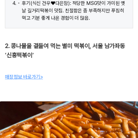
후기(식신 건우❤️다은맘): 적당한 MSG맛이 가미된 옛
날 길거리떡볶이 맛집. 친절함은 좀 부족하지만 푸짐히
먹고 기분 좋게 나온 경험이 더 많음.
2. 콩나물을 곁들여 먹는 별미 떡볶이, 서울 남가좌동
‘신흥떡볶이’
매장정보 바로가기>