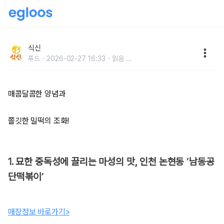
쫀득함에 중독되는, 전국 밀떡볶이 맛집 5곳
식신
푸드
2026-02-27 16:33
읽음
...
매콤달콤한 양념과
쫄깃한 밀떡의 조화!
1. 묘한 중독성에 끌리는 마성의 맛, 인천 논현동 ‘남동공
단떡볶이’
매장정보 바로가기>