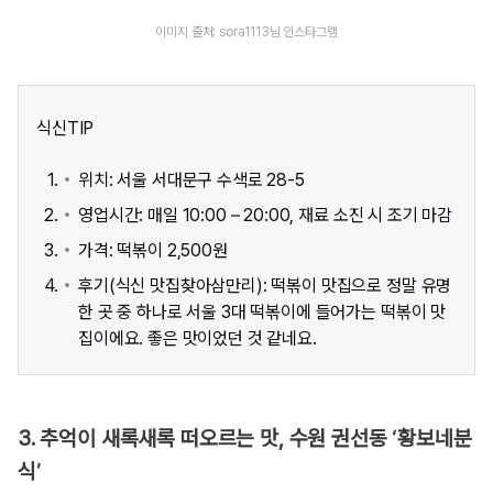
이미지 출처: sora1113님 인스타그램
식신TIP
위치: 서울 서대문구 수색로 28-5
영업시간: 매일 10:00 – 20:00, 재료 소진 시 조기 마감
가격: 떡볶이 2,500원
후기(식신 맛집찾아삼만리): 떡볶이 맛집으로 정말 유명
한 곳 중 하나로 서울 3대 떡볶이에 들어가는 떡볶이 맛
집이에요. 좋은 맛이었던 것 같네요.
3. 추억이 새록새록 떠오르는 맛, 수원 권선동 ‘황보네분
식’