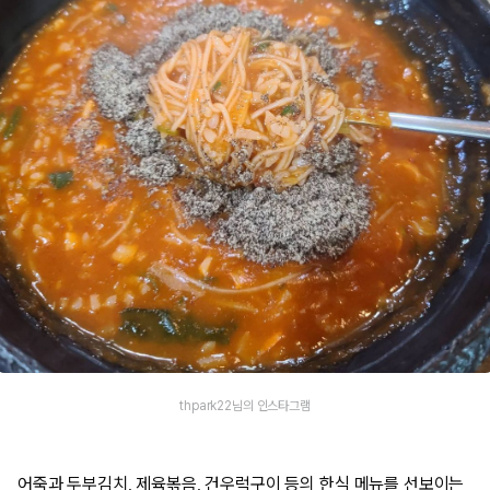
thpark22님의 인스타그램
어죽과 두부김치, 제육볶음, 건우럭구이 등의 한식 메뉴를 선보이는