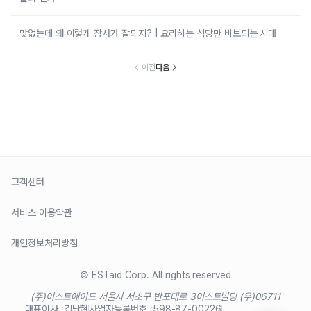
맛없는데 왜 이렇게 장사가 잘되지? | 요리하는 식당만 바보되는 시대
이전
다음
고객센터
서비스 이용약관
개인정보처리방침
© ESTaid Corp. All rights reserved
(주)이스트에이드 서울시 서초구 반포대로 3
이스트빌딩 (우)06711
대표이사 :
김남현
사업자등록번호 :
598-87-00226