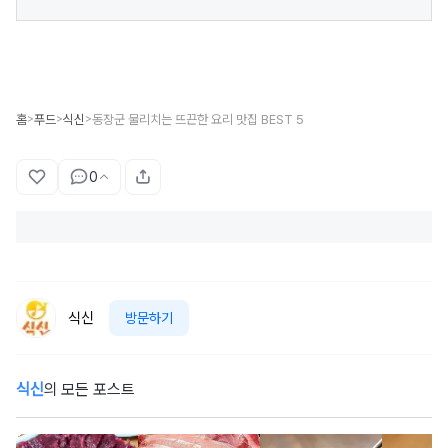
홈
푸드
식신
동장군 물리치는 뜨끈한 요리 맛집 BEST 5
>
>
>
0
식신
방문하기
식신
의 모든 포스트