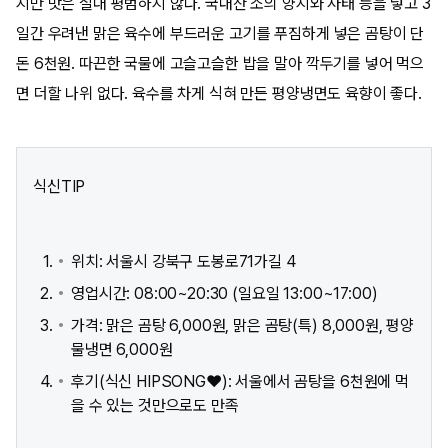
지만 맛은 절대 평범하지 않다. 국내산 소의 양지와 사태 등을 넣고 3
일간 우려낸 맑은 육수에 부드러운 고기를 푸짐하게 넣은 곰탕이 단
돈 6천원. 따끈한 국물에 고슬고슬한 밥을 말아 깍두기를 넣어 먹으
면 더할 나위 없다. 육수를 차게 식혀 만든 평양냉면도 육향이 좋다.
식신TIP
위치: 서울시 강북구 도봉로71가길 4
영업시간: 08:00~20:30 (일요일 13:00~17:00)
가격: 맑은 곰탕 6,000원, 맑은 곰탕(특) 8,000원, 평양
물냉면 6,000원
후기(식신 HIPSONG♥): 서울에서 곰탕을 6천원에 먹
을 수 있는 것만으로도 만족