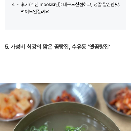
후기(식신 mookiki님): 대구도신선하고, 정말 깔끔한맛.
먹어도안질려요
5. 가성비 최강의 맑은 곰탕집, 수유동 ‘옛곰탕집’