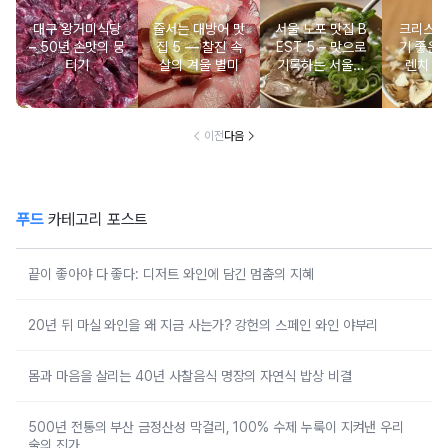
대구 왕거미식당
줄서는 대방어 맛
서울 노포 맛집 B
크리스마
– 50년 손맛의 뭉
집 5 ― 찰진 속
EST 5 – 맛으로
기 좋은 
티기
살의 겨울 별미
기록하는 서울의
렌치 BE
시간
이전
다음
푸드
카테고리 포스트
끝이 좋아야 다 좋다: 디저트 와인에 담긴 멈춤의 지혜
20년 뒤 마실 와인을 왜 지금 사는가? 강헌의 스페인 와인 야부리
몸과 마음을 살리는 40년 사찰음식 명장의 자연식 밥상 비결
500년 전통의 부산 금정산성 막걸리, 100% 수제 누룩이 지켜낸 우리
술의 진가