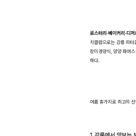
로스터리·베이커리·디저
치클럽으로는 강릉 피터콤
장미경양식, 양양 파머스
하다.
여름 휴가지로 최고의 선
1. 강릉에서 맛보는 