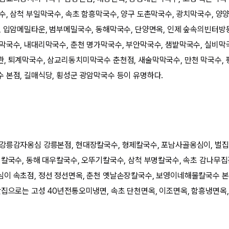
수, 삼척 부일막국수, 속초 함흥막국수, 양구 도촌막국수, 광치막국수, 양
, 입암메밀타운, 범부메밀국수, 동해막국수, 단양면옥, 인제 숲속의빈터방
막국수, 내대리막국수, 춘천 명가막국수, 부안막국수, 샘밭막국수, 실비막
, 퇴계막국수, 삼교리동치미막국수 춘천점, 새술막막국수, 만천 막국수, 
 본점, 길매식당, 횡성군 광암막국수 등이 유명하다.
 강릉감자옹심 강릉본점, 현대장칼국수, 형제칼국수, 포남사골옹심이, 벌집
천칼국수, 동해 대우칼국수, 오뚜기칼국수, 삼척 부명칼국수, 속초 감나무
이 속초점, 정선 정선면옥, 춘천 옛날손장칼국수, 보영이네해물칼국수 본점
맛집으로는 고성 40년전통오미냉면, 속초 단천면옥, 이조면옥, 함흥냉면옥