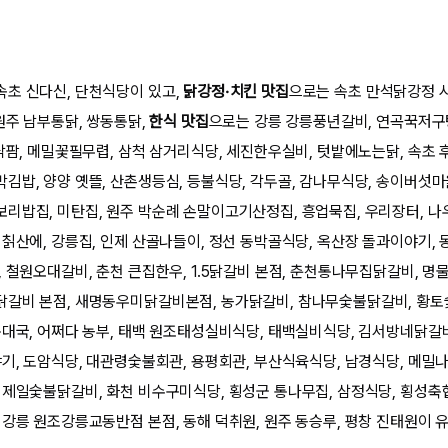
속초 신다신, 단천식당이 있고,
닭강정·치킨 맛집
으로는 속초 만석닭강정 
원주 남부통닭, 쌍동통닭,
한식 맛집
으로는 강릉 강릉풍년갈비, 연곡꾹저구
닥팜, 메밀꽃필무렵, 삼척 삼거리식당, 세진한우실비, 텃밭에노는닭, 속초 후
김밥, 양양 옛뜰, 산촌생등심, 등불식당, 각두골, 감나무식당, 송이버섯마을
리밥집, 미탄집, 원주 박순례 손말이고기산정집, 흥업묵집, 우리장터, 나
칡산에, 강릉집, 인제 산골나들이, 정선 동박골식당, 옥산장 돌과이야기, 
 철원오대갈비, 춘천 큰집한우, 1.5닭갈비 본점, 춘천통나무집닭갈비, 명
닭갈비 본점, 새명동우미닭갈비본점, 농가닭갈비, 참나무숯불닭갈비, 황
순대국, 어쩌다 농부, 태백 원조태성실비식당, 태백실비식당, 김서방네닭갈비
야기, 도암식당, 대관령숯불회관, 용평회관, 부산식육식당, 남경식당, 메밀나
천제일숯불닭갈비, 화천 비수구미식당, 횡성군 통나무집, 삼정식당, 횡성축
 강릉 원조강릉교동반점 본점, 동해 덕취원, 원주 동승루, 평창 진태원이 