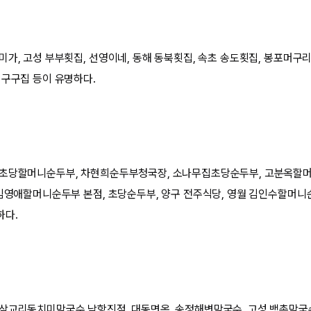
미가, 고성 부부횟집, 선영이네, 동해 동북횟집, 속초 송도횟집, 봉포머구
 구구집 등이 유명하다.
 초당할머니순두부, 차현희순두부청국장, 소나무집초당순두부, 고분옥할
 김영애할머니순두부 본점, 초당순두부, 양구 전주식당, 영월 김인수할머니순
하다.
 삼교리동치미막국수 남항진점, 대동면옥, 송정해변막국수, 고성 백촌막국