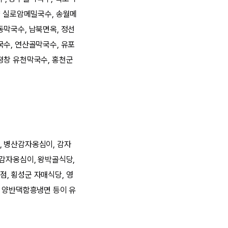
양 실로암메밀국수, 송월메
동막국수, 남북면옥, 정선
국수, 연산골막국수, 유포
평창 유천막국수, 홍천군
, 병산감자옹심이, 감자
집감자옹심이, 왕박골식당,
, 횡성군 자매식당, 영
, 양반댁함흥냉면 등이 유