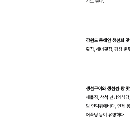
기도 좋다.
강원도 동해안 생선회 
횟집, 해녀횟집, 평창 운
생선구이와 생선찜·탕 
해물집, 삼척 만남의식당
탕 언덕위에바다, 인제 
어죽탕 등이 유명하다.