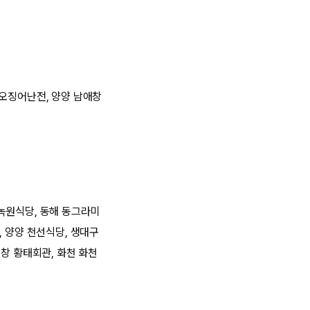
항오징어난전, 양양 남애창
녹원식당, 동해 동그라미
, 양양 천선식당, 생대구
창 황태회관, 화천 화천