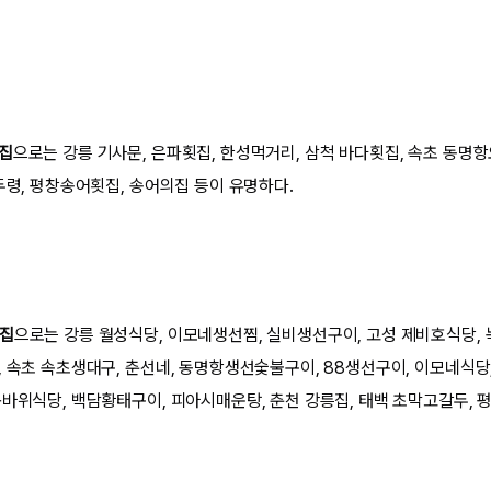
맛집
으로는 강릉 기사문, 은파횟집, 한성먹거리, 삼척 바다횟집, 속초 동명
두령, 평창송어횟집, 송어의집 등이 유명하다.
맛집
으로는 강릉 월성식당, 이모네생선찜, 실비생선구이, 고성 제비호식당, 
, 속초 속초생대구, 춘선네, 동명항생선숯불구이, 88생선구이, 이모네식당
용바위식당, 백담황태구이, 피아시매운탕, 춘천 강릉집, 태백 초막고갈두, 평