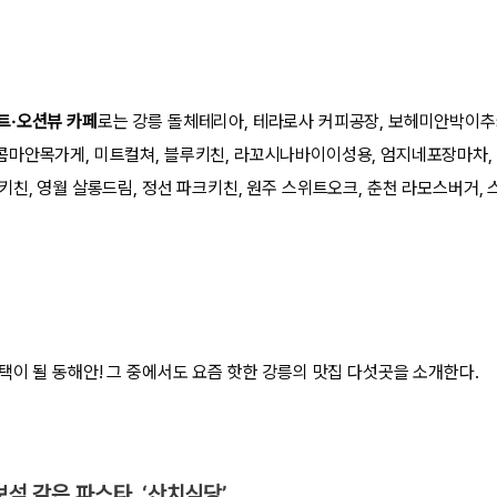
트·오션뷰 카페
로는 강릉 돌체테리아, 테라로사 커피공장, 보헤미안박이추커
마안목가게, 미트컬쳐, 블루키친, 라꼬시나바이이성용, 엄지네포장마차, 
키친, 영월 살롱드림, 정선 파크키친, 원주 스위트오크, 춘천 라모스버거,
택이 될 동해안! 그 중에서도 요즘 핫한 강릉의 맛집 다섯곳을 소개한다.
보석 같은 파스타, ‘산치식당’