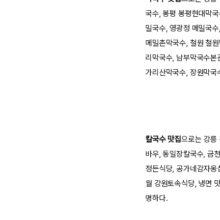
국수, 봉평 봉평현대막국
밀국수, 영광정 메밀국수
메밀촌막국수, 철원 철원
리막국수, 남부막국수본관
가리산막국수, 장원막국수
칼국수 맛집
으로는 강릉
바우, 동일장칼국수, 금
정든식당, 공가네감자옹심
월 강원토속식당, 냉면 
명하다.