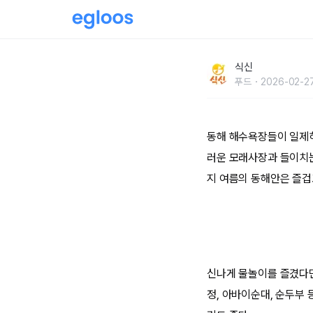
파도소리와 함께 떠나는 동해안 여름휴가! 꼭 가
식신
푸드
2026-02-27
동해 해수욕장들이 일제히
러운 모래사장과 들이치는
지 여름의 동해안은 즐겁
신나게 물놀이를 즐겼다면 
정, 아바이순대, 순두부