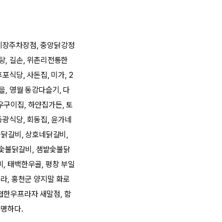
시장주차장점, 중앙닭강정
탕, 길손, 위촌리전통한
포식당, 사돈집, 미가, 2
, 영월 동강다슬기, 다
우구이집, 하얀집가든, 토
동광식당, 회동집, 윤가네
물닭갈비, 상호네닭갈비,
토숯불닭갈비, 샘밭숯불닭
, 태백한우골, 평창 부일
라, 홍천군 양지말 화로
협한우프라자 새말점, 함
유명하다.