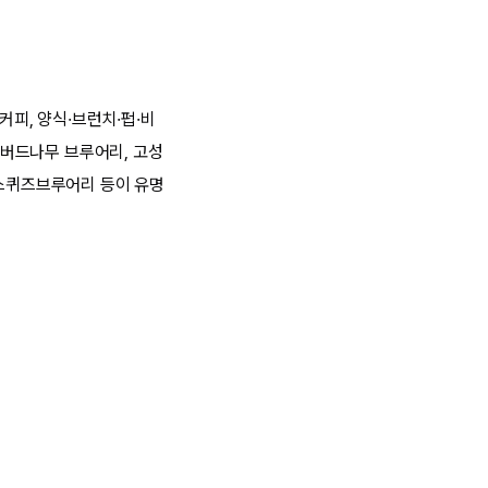
피, 양식·브런치·펍·비
버드나무 브루어리, 고성
 스퀴즈브루어리 등이 유명