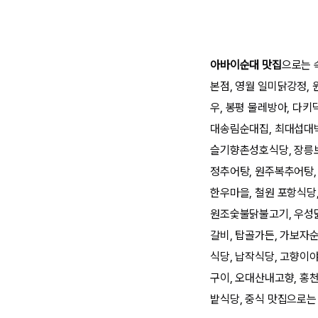
아바이순대 맛집
으로는 
본점, 영월 일미닭강정, 
우, 봉평 물레방아, 다키
대송림순대집, 최대섭대박
슬기향촌성호식당, 장릉보
정추어탕, 원주복추어탕, 
한우마을, 철원 포항식당,
원조숯불닭불고기, 우성
갈비, 탑골가든, 가보자
식당, 납작식당, 고향이
구이, 오대산내고향, 홍
밭식당, 중식 맛집으로는