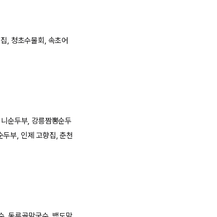
리집, 청초수물회, 속초어
머니순두부, 강릉짬뽕순두
두부, 인제 고향집, 춘천
수, 동루골막국수, 백도막