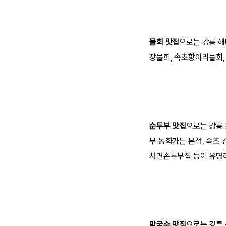
물회 맛집
으로는 강릉 해
장물회, 속초항아리물회,
순두부 맛집
으로는 강릉
부 동화가든 본점, 속초
서면손두부집 등이 유명
막국수 맛집
으로는 강릉