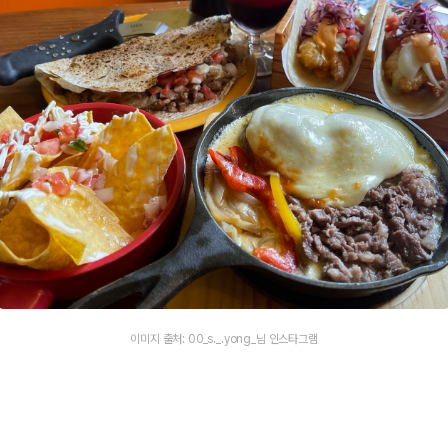
이미지 출처: 00_s._.yong_님 인스타그램