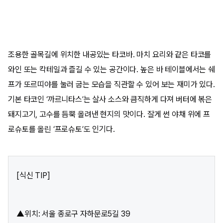
조용한 골목길에 위치한 내공있는 타코바. 마치 요리와 같은 타코를
와인 또는 칵테일과 즐길 수 있는 공간이다. 높은 바 테이블에서는 쉐
프가 또르띠야를 눌러 굽는 모습을 직관할 수 있어 보는 재미가 있다.
기본 타코인 ‘까르니타스’는 살사 소스와 큼직하게 다져 버터에 볶은
돼지고기, 고수를 듬뿍 올려낸 현지의 맛이다. 잘게 썬 야채 위에 프
로슈토를 올린 ‘프로슈토’도 인기다.
[식신 TIP]
▲위치: 서울 종로구 자하문로5길 39