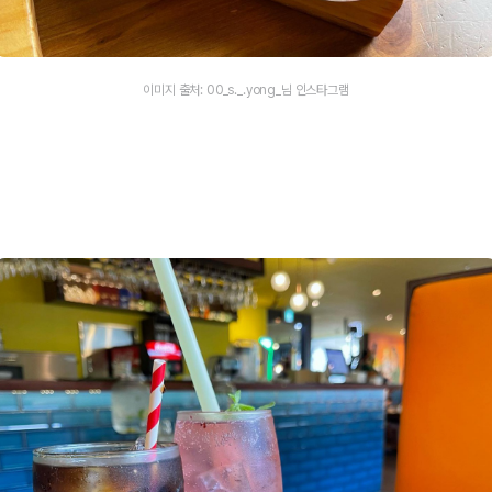
이미지 출처: 00_s._.yong_님 인스타그램