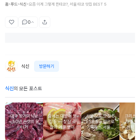
홈
푸드
식신
요즘 이게 그렇게 뜬타코?, 서울 타코 맛집 BEST 5
>
>
>
0
식신
방문하기
식신
의 모든 포스트
대구 왕거미식당
줄서는 대방어 맛
서울 노포 맛집 B
크리스마
– 50년 손맛의 뭉
집 5 ― 찰진 속
EST 5 – 맛으로
기 좋은 
티기
살의 겨울 별미
기록하는 서울의
렌치 BE
시간