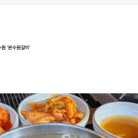
수원 ‘본수원갈비’