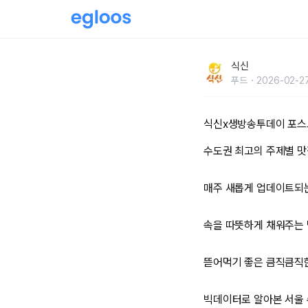
생방송투데이x식신 빅데이터 맛집-갈비탕 | 식
식신
푸드
2026-02-27
식신x생방송투데이 포스
수도권 최고의 주제별 맛
매주 새롭게 업데이트되는
속을 따뜻하게 채워주는
뜯어먹기 좋은 큼직큼직
빅데이터로 알아본 서울 