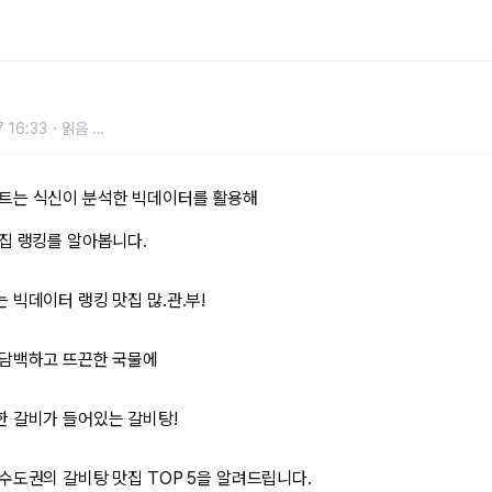
신
 16:33
읽음
...
트는 식신이 분석한 빅데이터를 활용해
집 랭킹를 알아봅니다.
 빅데이터 랭킹 맛집 많.관.부!
 담백하고 뜨끈한 국물에
한 갈비가 들어있는 갈비탕!
수도권의 갈비탕 맛집 TOP 5을 알려드립니다.