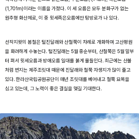
(1,701m)이라는 이름을 가졌다. 이 세 오름은 모두 분화구가 없는
원추형 화산체로, 이 중 윗세족은오름에만 탐방로가 나 있다.
선작지왓의 봄철은 털진달래와 산철쭉이 차례로 개화하며 고산평원
을 화려하게 수놓는다. 털진달래는 5월 중순부터, 산철쭉은 5월 말부
터 펴서 윗세오름과 방애오름 일대를 붉게 물들인다. 최근에는 산불
처럼 번지는 제주조릿대 때문에 진달래와 철쭉 자생지가 많이 줄고
있다. 한라산국립공원공단이 매년 조릿대를 베어내고 철쭉 묘목을
심고 있는데, 그 노력이 좋은 결실을 맺길 기대한다.