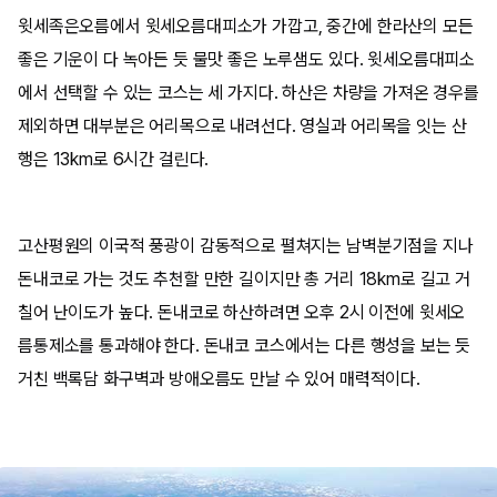
윗세족은오름에서 윗세오름대피소가 가깝고, 중간에 한라산의 모든
좋은 기운이 다 녹아든 듯 물맛 좋은 노루샘도 있다. 윗세오름대피소
에서 선택할 수 있는 코스는 세 가지다. 하산은 차량을 가져온 경우를
제외하면 대부분은 어리목으로 내려선다. 영실과 어리목을 잇는 산
행은 13km로 6시간 걸린다.
고산평원의 이국적 풍광이 감동적으로 펼쳐지는 남벽분기점을 지나
돈내코로 가는 것도 추천할 만한 길이지만 총 거리 18km로 길고 거
칠어 난이도가 높다. 돈내코로 하산하려면 오후 2시 이전에 윗세오
름통제소를 통과해야 한다. 돈내코 코스에서는 다른 행성을 보는 듯
거친 백록담 화구벽과 방애오름도 만날 수 있어 매력적이다.