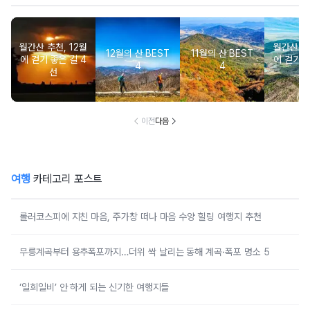
월간산 추천, 12월
월간산 추천
12월의 산 BEST
11월의 산 BEST
에 걷기 좋은 길 4
에 걷기 좋
4
4
선
이전
다음
여행
카테고리 포스트
롤러코스피에 지친 마음, 주가창 떠나 마음 수양 힐링 여행지 추천
무릉계곡부터 용추폭포까지…더위 싹 날리는 동해 계곡·폭포 명소 5
‘일희일비’ 안 하게 되는 신기한 여행지들