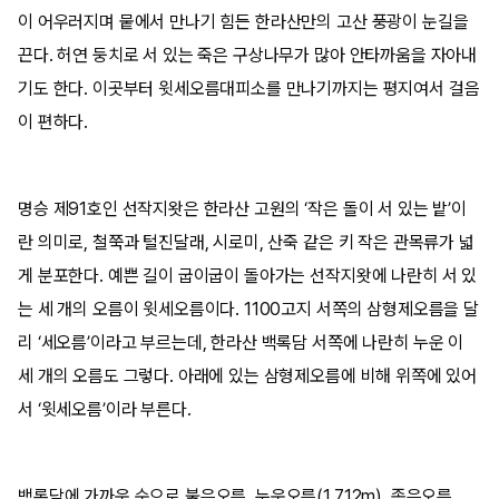
이 어우러지며 뭍에서 만나기 힘든 한라산만의 고산 풍광이 눈길을
끈다. 허연 둥치로 서 있는 죽은 구상나무가 많아 안타까움을 자아내
기도 한다. 이곳부터 윗세오름대피소를 만나기까지는 평지여서 걸음
이 편하다.
명승 제91호인 선작지왓은 한라산 고원의 ‘작은 돌이 서 있는 밭’이
란 의미로, 철쭉과 털진달래, 시로미, 산죽 같은 키 작은 관목류가 넓
게 분포한다. 예쁜 길이 굽이굽이 돌아가는 선작지왓에 나란히 서 있
는 세 개의 오름이 윗세오름이다. 1100고지 서쪽의 삼형제오름을 달
리 ‘세오름’이라고 부르는데, 한라산 백록담 서쪽에 나란히 누운 이
세 개의 오름도 그렇다. 아래에 있는 삼형제오름에 비해 위쪽에 있어
서 ‘윗세오름’이라 부른다.
백록담에 가까운 순으로 붉은오름, 누운오름(1,712m), 족은오름