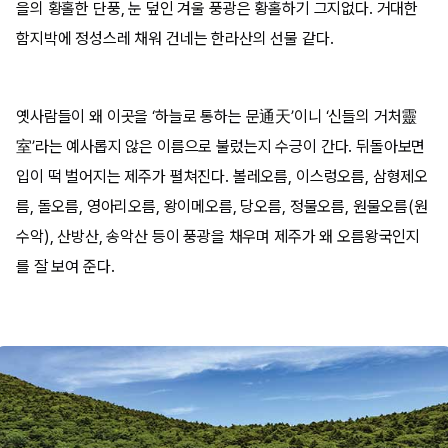
을의 황홀한 단풍, 눈 덮인 겨울 풍광은 황홀하기 그지없다. 거대한
함지박에 정성스레 채워 건네는 한라산의 선물 같다.
옛사람들이 왜 이곳을 ‘하늘로 통하는 문通天’이니 ‘신들의 거처靈
室’라는 예사롭지 않은 이름으로 불렀는지 수긍이 간다. 뒤돌아보면
입이 떡 벌어지는 제주가 펼쳐진다. 볼레오름, 이스렁오름, 삼형제오
름, 돌오름, 영아리오름, 왕이메오름, 당오름, 정물오름, 원물오름(원
수악), 산방산, 송악산 등이 풍광을 채우며 제주가 왜 오름왕국인지
를 잘 보여 준다.