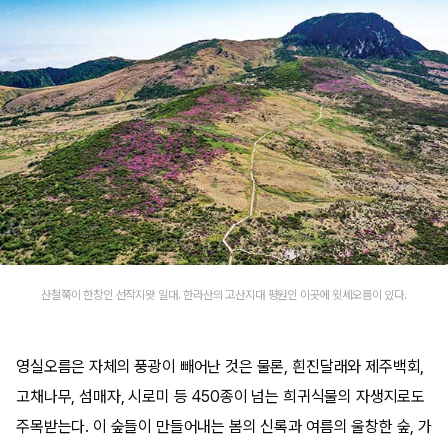
산철쭉이 한창인 선작지왓 일대. 한라산의 고산지대 평원인 이곳에 윗세오름이 있다.
영실오름은 자체의 풍광이 빼어난 것은 물론, 흰진달래와 제주백회,
고채나무, 섬매자, 시로미 등 450종이 넘는 희귀식물의 자생지로도
주목받는다. 이 숲들이 만들어내는 봄의 신록과 여름의 울창한 숲, 가