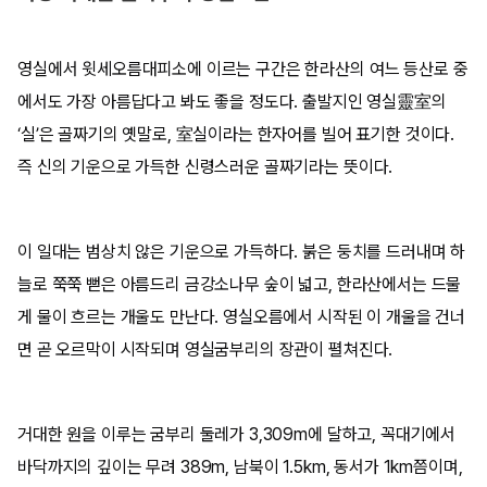
영실에서 윗세오름대피소에 이르는 구간은 한라산의 여느 등산로 중
에서도 가장 아름답다고 봐도 좋을 정도다. 출발지인 영실靈室의
‘실’은 골짜기의 옛말로, 室실이라는 한자어를 빌어 표기한 것이다.
즉 신의 기운으로 가득한 신령스러운 골짜기라는 뜻이다.
이 일대는 범상치 않은 기운으로 가득하다. 붉은 둥치를 드러내며 하
늘로 쭉쭉 뻗은 아름드리 금강소나무 숲이 넓고, 한라산에서는 드물
게 물이 흐르는 개울도 만난다. 영실오름에서 시작된 이 개울을 건너
면 곧 오르막이 시작되며 영실굼부리의 장관이 펼쳐진다.
거대한 원을 이루는 굼부리 둘레가 3,309m에 달하고, 꼭대기에서
바닥까지의 깊이는 무려 389m, 남북이 1.5km, 동서가 1km쯤이며,