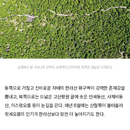
공중에서 본 구상나무 군락지. 오른쪽이 선작지왓, 왼쪽은 영실로 이어진다.
동쪽으로 거칠고 신비로운 자태의 한라산 화구벽이 강력한 존재감을
뽐내고, 북쪽으로는 드넓은 고산평원 끝에 솟은 만세동산, 사재비동
산, 이스렁오름 등이 눈길을 끈다. 매년 6월에는 산철쭉이 불타올라
윗세오름의 인기가 한라산보다 잠깐 더 높아지기도 한다.