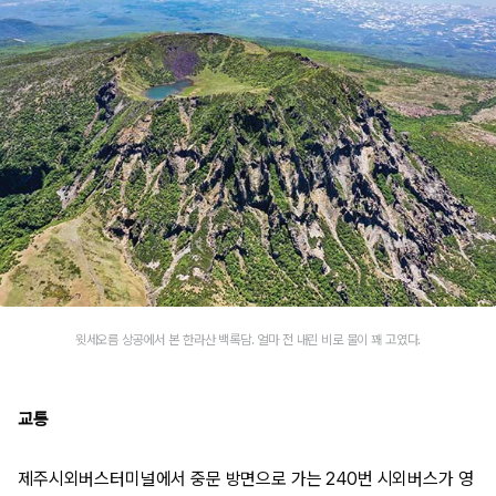
윗세오름 상공에서 본 한라산 백록담. 얼마 전 내린 비로 물이 꽤 고였다.
교통
제주시외버스터미널에서 중문 방면으로 가는 240번 시외버스가 영