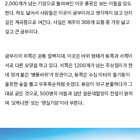
2,000개가 넘는 기암으로 둘러싸인 이곳 풍광은 보는 이들을 압도
한다. 하도 넓어서 사람들은 이곳이 굼부리라고 생각하지 않고 단지
깊은 계곡쯤으로 여긴다. 사실은 제주의 368개 오름 중 가장 넓고
깊고 큰 굼부리다.
굼부리의 위쪽은 온통 절벽지대. 이곳은 바위 형태가 동쪽과 서쪽이
서로 다른 모양을 하고 있다. 서쪽은 1,200개가 넘는 주상절리가 한
데 엉겨 붙은 ‘병풍바위’가 장관이고, 동쪽은 수십 미터의 돌기둥이
울창한 숲을 뚫고 우후죽순처럼 솟았다. 용암이 마구 분출하다가 그
대로 굳은 것으로, 500명의 아들과 살던 설문대할망의 전설이 얽히
며 ‘오백나한’ 또는 ‘영실기암’이라 부른다.