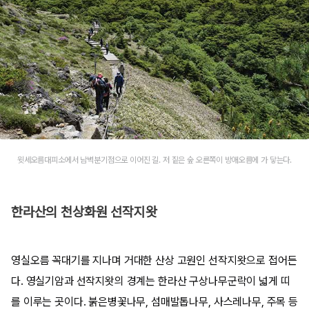
윗세오름대피소에서 남벽분기점으로 이어진 길. 저 짙은 숲 오른쪽이 방애오름에 가 닿는다.
한라산의 천상화원 선작지왓
영실오름 꼭대기를 지나며 거대한 산상 고원인 선작지왓으로 접어든
다. 영실기암과 선작지왓의 경계는 한라산 구상나무군락이 넓게 띠
를 이루는 곳이다. 붉은병꽃나무, 섬매발톱나무, 사스레나무, 주목 등