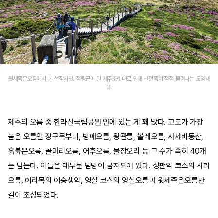
윗세족은오름에서 본 선작지왓. 점령군이 된 제주조릿대로 인해 산철쭉이 점점 몰려나는 모양새
다.
제주의 오름 중 한라산국립공원 안에 있는 게 꽤 많다. 고도가 가장
높은 오름인 장구목부터, 방애오름, 왕관릉, 볼레오름, 사제비동산,
흙붉은오름, 골머리오름, 어후오름, 물장오리 등 그 수가 족히 40개
는 넘는다. 이들은 대부분 탐방이 금지되어 있다. 성판악 코스의 사라
오름, 어리목의 어승생악, 영실 코스의 영실오름과 윗세족은오름만
길이 조성되었다.