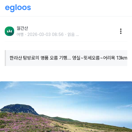
아름답기로는 한라산 코스보다 한수 위
월간산
여행
2026-03-03 08:56
읽음
...
한라산 탐방로의 명품 오름 기행… 영실~윗세오름~어리목 13km