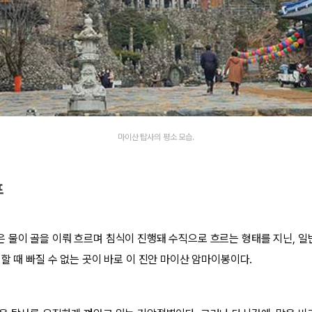
마이산 탑사의 평소 모습.
포
 물이 골을 이뤄 흐르며 침식이 진행돼 수직으로 흐르는 형태를 지닌, 일
할 때 빠질 수 없는 곳이 바로 이 진안 마이산 암마이봉이다.