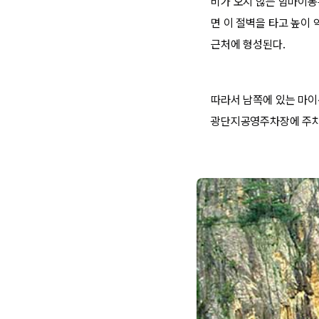
비가 오지 않는 암마이봉
면 이 절벽을 타고 높이 
근처에 형성된다.
따라서 남쪽에 있는 마이
광단지공영주차장에 주차하