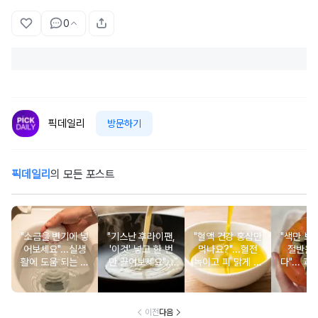
0
픽데일리
방문하기
픽데일리
의 모든 포스트
"소금을 변기에 넣
"기스난 후라이팬,
"혈액 건강 홍삼만
"색만 보
어보세요"...실생
'이것' 넣고 한 번
먹나요?"...혈전
절반은
활에 도움 되는 소
만 끓여보세요"...
녹이고 피 맑게 하
다"... 
금의 희한한 활용
놀랍게도 새 팬으
는 식재료 6가지
서도 먼
법 6
로 되살아납니다
홍시 선별
가
이전
다음