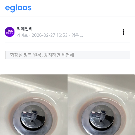
"곰팡이가 아니었다"...방치하면 감염까지 일으킨다는
'화장실 핑크 얼룩'의 정체
픽데일리
라이프
2026-02-27 16:53
읽음
...
화장실 핑크 얼룩, 방치하면 위험해