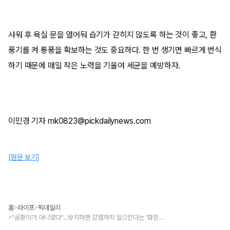
샤워 후 욕실 문을 열어둬 습기가 갇히지 않도록 하는 것이 좋고, 환
풍기를 켜 통풍을 확보하는 것도 중요하다. 한 번 생기면 빠르게 번식
하기 때문에 매일 작은 노력을 기울여 세균을 예방하자.
이민경 기자 mk0823@pickdailynews.com
[원문 보기]
홈
라이프
픽데일리
>
>
"곰팡이가 아니었다"...방치하면 감염까지 일으킨다는 '화장실 핑크 얼룩'의 정체
>