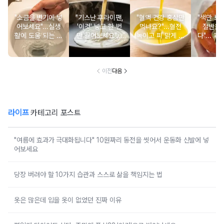
"소금을 변기에 넣
"기스난 후라이팬,
"혈액 건강 홍삼만
"색만 보
어보세요"...실생
'이것' 넣고 한 번
먹나요?"...혈전
절반은
활에 도움 되는 소
만 끓여보세요"...
녹이고 피 맑게 하
다"... 
금의 희한한 활용
놀랍게도 새 팬으
는 식재료 6가지
서도 먼
법 6
로 되살아납니다
홍시 선별
가
이전
다음
라이프
카테고리 포스트
"여름에 효과가 극대화됩니다" 10원짜리 동전을 씻어서 운동화 신발에 넣
어보세요
당장 버려야 할 10가지 습관과 스스로 삶을 책임지는 법
옷은 많은데 입을 옷이 없었던 진짜 이유