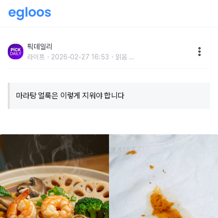
"옷에 튄 마라탕 국물, 닦으면 더 번집니다"…마라탕 얼
룩 제대로 지우는 올바른 방법
픽데일리
라이프
2026-02-27 16:53
읽음
...
마라탕 얼룩은 이렇게 지워야 합니다