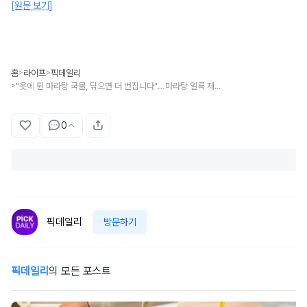
[원문 보기]
홈
라이프
픽데일리
>
>
"옷에 튄 마라탕 국물, 닦으면 더 번집니다"…마라탕 얼룩 제대로 지우는 올바른 방법
>
0
픽데일리
방문하기
픽데일리
의 모든 포스트