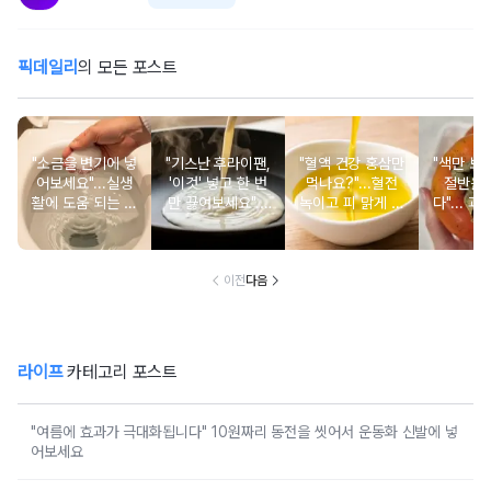
픽데일리
의 모든 포스트
"소금을 변기에 넣
"기스난 후라이팬,
"혈액 건강 홍삼만
"색만 보
어보세요"...실생
'이것' 넣고 한 번
먹나요?"...혈전
절반은
활에 도움 되는 소
만 끓여보세요"...
녹이고 피 맑게 하
다"... 
금의 희한한 활용
놀랍게도 새 팬으
는 식재료 6가지
서도 먼
법 6
로 되살아납니다
홍시 선별
가
이전
다음
라이프
카테고리 포스트
"여름에 효과가 극대화됩니다" 10원짜리 동전을 씻어서 운동화 신발에 넣
어보세요