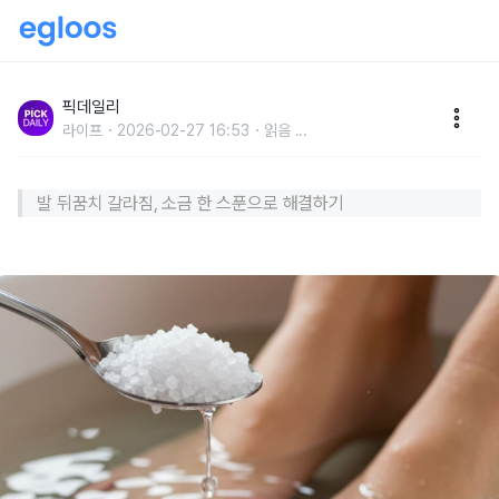
“족욕에 '이것'만 넣어보세요”…각질이 사라지고 발이 아
기피부처럼 변합니다
픽데일리
라이프
2026-02-27 16:53
읽음
...
발 뒤꿈치 갈라짐, 소금 한 스푼으로 해결하기