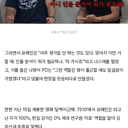
유튜브 '채널 십오야'
그러면서 유해진은 "아주 생각을 안 하는 것도 있다. 양아치 이런 거
할 때. 인물 분석이 뭐가 필요하냐. '자 가시죠'"라고 너스레를 떨었
고, 이를 들은 나영석 PD는 "그런 역할은 형이 출근할 때도 발걸음이
가볍겠다"라고 덧붙여 현장을 웃음바다로 만들었다.
한편 지난 15일 개봉한 영화 '달짝지근해: 7510'에서 유해진은 타고
난 미각 100%, 현실 감각은 0% 제과 연구원 '치호' 역할을 맡아 김
희선과 호흡을 맞췄다.