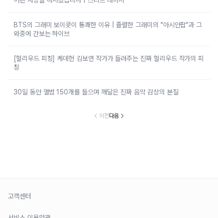
BTS의 그래미 보이콧이 통쾌한 이유 | 졸렬한 그래미의 "아시안팝"과 그
와중에 간보는 하이브
[헐리우드 피칭] 케데헌 김보연 작가가 들려주는 진짜 헐리우드 작가의 피
칭
30일 동안 앨범 150개를 들으며 깨달은 진짜 음악 감상의 본질
이전
다음
고객센터
서비스 이용약관