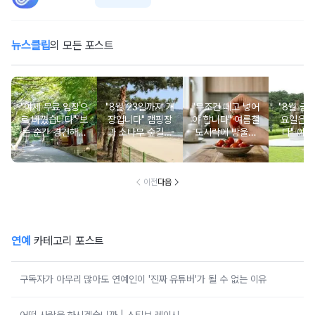
뉴스클립
의 모든 포스트
"이제 무료 입장으
"8월 23일까지 개
"무조건 떼고 넣어
"8월 금
로 바꼈습니다" 보
장입니다" 캠핑장
야 합니다" 여름철
요일은 
는 순간 경건해지
과 소나무 숲길이
도시락에 방울토
다" 이번
고 마음이 편안해
붙어있는 조용한
마토 꼭지 그대로
무료로 
지는 사찰 여행지
남해 해수욕장
넣으면 생기는 일
한 의미 
이전
다음
연예
카테고리 포스트
구독자가 아무리 많아도 연예인이 '진짜 유튜버'가 될 수 없는 이유
어떤 사랑을 하시겠습니까 | 스티브 레이시