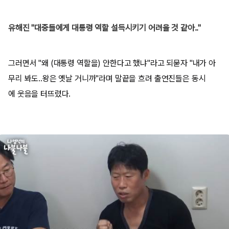
유해진 "대중들에게 대통령 역할 설득시키기 어려울 것 같아.."
그러면서 "왜 (대통령 역할을) 안한다고 했냐"라고 되묻자 "내가 아
무리 봐도..왕은 옛날 거니까"라며 말끝을 흐려 출연진들은 동시
에 웃음을 터뜨렸다.