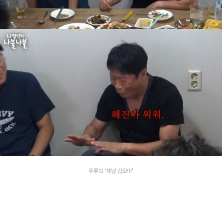
유튜브 '채널 십오야'