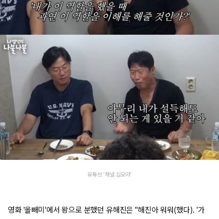
유튜브 '채널 십오야'
영화 '올빼미'에서 왕으로 분했던 유해진은 "해진아 워워(했다). '가