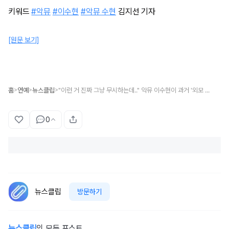
키워드
#악뮤
#이수현
#악뮤 수현
김지선 기자
[원문 보기]
홈
연예
뉴스클립
"이런 거 진짜 그냥 무시하는데.." 악뮤 이수현이 과거 '외모 악플'에 보였던 반응
>
>
>
0
뉴스클립
방문하기
뉴스클립
의 모든 포스트