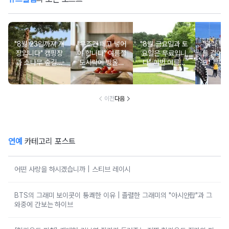
"8월 23일까지 개
"무조건 떼고 넣어
"8월 금요일과 토
"바다 위로
장입니다" 캠핑장
야 합니다" 여름철
요일은 무료입니
를 걸어갈
과 소나무 숲길이
도시락에 방울토
다" 이번 여름에
요" 무더
붙어있는 조용한
마토 꼭지 그대로
무료로 입장 가능
만드는 
남해 해수욕장
넣으면 생기는 일
한 의미 있는 여행
풍경 
지
이전
다음
연예
카테고리 포스트
어떤 사랑을 하시겠습니까 | 스티브 레이시
BTS의 그래미 보이콧이 통쾌한 이유 | 졸렬한 그래미의 "아시안팝"과 그
와중에 간보는 하이브