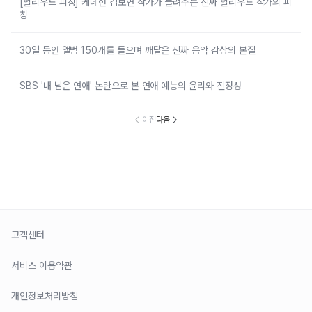
[헐리우드 피칭] 케데헌 김보연 작가가 들려주는 진짜 헐리우드 작가의 피
칭
30일 동안 앨범 150개를 들으며 깨달은 진짜 음악 감상의 본질
SBS '내 남은 연애' 논란으로 본 연애 예능의 윤리와 진정성
이전
다음
고객센터
서비스 이용약관
개인정보처리방침