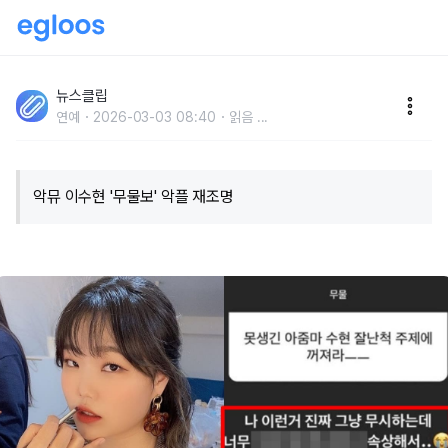
"이런 거 진짜 그냥 무시하는데.." 악뮤 이수현이 과거 '외
모 악플'에 보였던 반응
뉴스클립
연예
2026-03-03 08:40
읽음
...
악뮤 이수현 '무물보' 악플 재조명