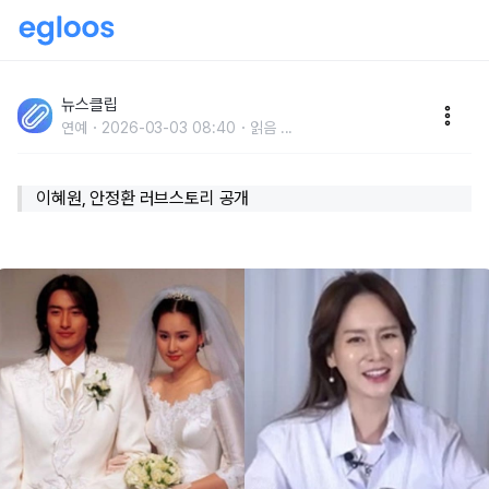
"나보고 남자 소개시켜준다고 하더니.." 이혜원이 밝힌
안정환 첫 만남 당시 상황
뉴스클립
연예
2026-03-03 08:40
읽음
...
이혜원, 안정환 러브스토리 공개