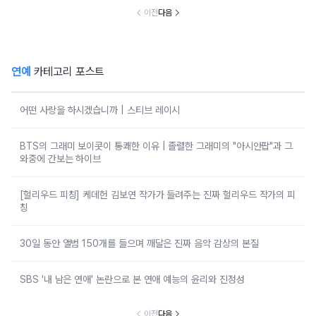
지
이전
다음
연예
카테고리 포스트
어떤 사랑을 하시겠습니까 | 스티브 레이시
BTS의 그래미 보이콧이 통쾌한 이유 | 졸렬한 그래미의 "아시안팝"과 그
와중에 간보는 하이브
[헐리우드 피칭] 케데헌 김보연 작가가 들려주는 진짜 헐리우드 작가의 피
칭
30일 동안 앨범 150개를 들으며 깨달은 진짜 음악 감상의 본질
SBS '내 남은 연애' 논란으로 본 연애 예능의 윤리와 진정성
이전
다음