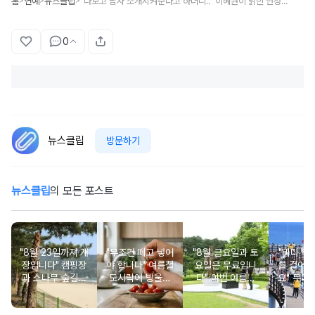
홈
연예
뉴스클립
"나보고 남자 소개시켜준다고 하더니.." 이혜원이 밝힌 안정환 첫 만남 당시 상황
>
>
>
0
뉴스클립
방문하기
뉴스클립
의 모든 포스트
"8월 23일까지 개
"무조건 떼고 넣어
"8월 금요일과 토
"바다 위로
장입니다" 캠핑장
야 합니다" 여름철
요일은 무료입니
를 걸어갈
과 소나무 숲길이
도시락에 방울토
다" 이번 여름에
요" 무더
붙어있는 조용한
마토 꼭지 그대로
무료로 입장 가능
만드는 
남해 해수욕장
넣으면 생기는 일
한 의미 있는 여행
풍경 