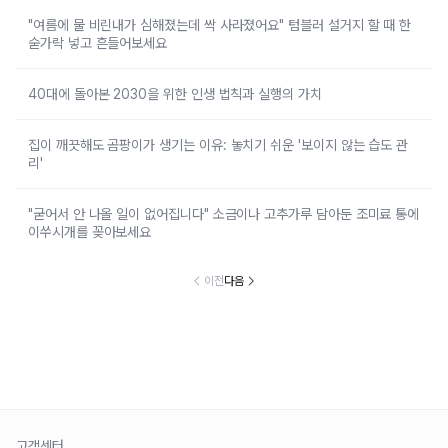
"여름에 물 비린내가 심해졌는데 싹 사라졌어요" 텀블러 설거지 할 때 한
숟가락 넣고 흔들어보세요
40대에 돌아본 2030을 위한 인생 법칙과 실행의 가치
집이 깨끗해도 곰팡이가 생기는 이유: 놓치기 쉬운 '보이지 않는 습도 관
리'
"굳어서 안 나올 일이 없어집니다" 소금이나 고추가루 담아둔 조미료 통에
이쑤시개를 꽂아보세요
이전
다음
고객센터