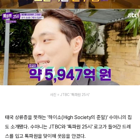
사진 = JTBC '톡파원 25시'
태국 상류층을 뜻하는 '하이소(High Society의 준말)' 수마니의 집
도 소개됐다. 수마니는 JTBC와 '톡파원 25시' 로고가 들어간 드레
스를 입고 톡파원을 맞이해 웃음을 안겼다.