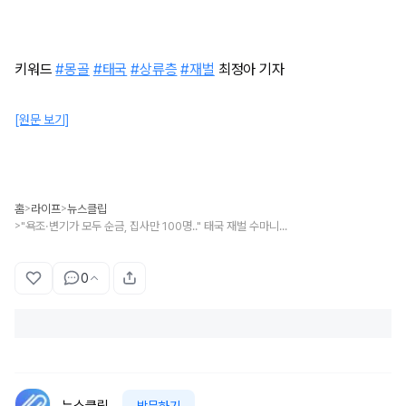
키워드
#몽골
#태국
#상류층
#재벌
최정아 기자
[원문 보기]
홈
라이프
뉴스클립
>
>
"욕조·변기가 모두 순금, 집사만 100명.." 태국 재벌 수마니집, 무려 5947억 입틀막
>
0
뉴스클립
방문하기