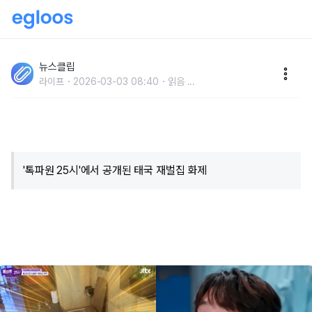
"욕조·변기가 모두 순금, 집사만 100명.." 태국 재벌 수마
니집, 무려 5947억 입틀막
뉴스클립
라이프
2026-03-03 08:40
읽음
...
'톡파원 25시'에서 공개된 태국 재벌집 화제