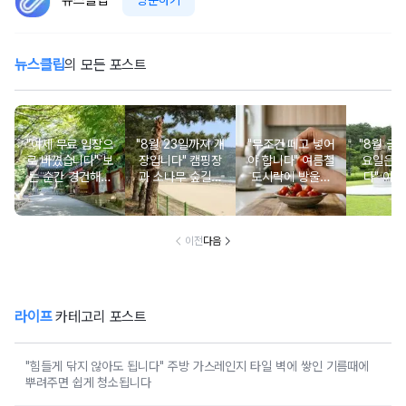
뉴스클립
의 모든 포스트
"이제 무료 입장으
"8월 23일까지 개
"무조건 떼고 넣어
"8월 금
로 바꼈습니다" 보
장입니다" 캠핑장
야 합니다" 여름철
요일은 
는 순간 경건해지
과 소나무 숲길이
도시락에 방울토
다" 이번
고 마음이 편안해
붙어있는 조용한
마토 꼭지 그대로
무료로 
지는 사찰 여행지
남해 해수욕장
넣으면 생기는 일
한 의미 
이전
다음
라이프
카테고리 포스트
"힘들게 닦지 않아도 됩니다" 주방 가스레인지 타일 벽에 쌓인 기름때에
뿌려주면 쉽게 청소됩니다