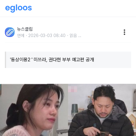
'각방 취침, 대화 단절..' 시청자들에게 충격 안긴 '결혼 9
년차' 미쓰라, 권다현 부부 일상 모습
뉴스클립
연예
2026-03-03 08:40
읽음
...
'동상이몽2 ' 미쓰라, 권다현 부부 예고편 공개