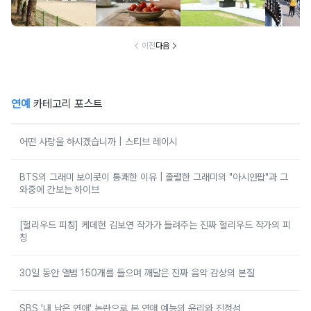
붙어있는 조용한
마토 꼭지 그대로
무료로 입장 가능
만드는 
남해 해수욕장
넣으면 생기는 일
한 의미 있는 여행
풍경 
지
이전
다음
연예
카테고리 포스트
어떤 사랑을 하시겠습니까 | 스티브 레이시
BTS의 그래미 보이콧이 통쾌한 이유 | 졸렬한 그래미의 "아시안팝"과 그
와중에 간보는 하이브
[헐리우드 피칭] 케데헌 김보연 작가가 들려주는 진짜 헐리우드 작가의 피
칭
30일 동안 앨범 150개를 들으며 깨달은 진짜 음악 감상의 본질
SBS '내 남은 연애' 논란으로 본 연애 예능의 윤리와 진정성