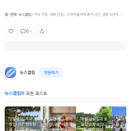
홈
연예
뉴스클립
'각방 취침, 대화 단절..' 시청자들에게 충격 안긴 '결혼 9년차' 미쓰라, 권다현 부부 일상 모습
>
>
>
0
뉴스클립
방문하기
뉴스클립
의 모든 포스트
"8월 23일까지 개
"무조건 떼고 넣어
"8월 금요일과 토
"바다 위로
장입니다" 캠핑장
야 합니다" 여름철
요일은 무료입니
를 걸어갈
과 소나무 숲길이
도시락에 방울토
다" 이번 여름에
요" 무더