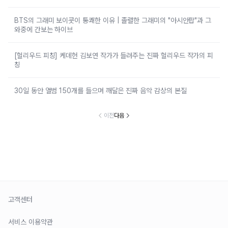
BTS의 그래미 보이콧이 통쾌한 이유 | 졸렬한 그래미의 "아시안팝"과 그
와중에 간보는 하이브
[헐리우드 피칭] 케데헌 김보연 작가가 들려주는 진짜 헐리우드 작가의 피
칭
30일 동안 앨범 150개를 들으며 깨달은 진짜 음악 감상의 본질
이전
다음
고객센터
서비스 이용약관