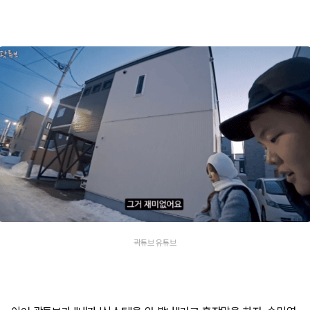
곽튜브 유튜브