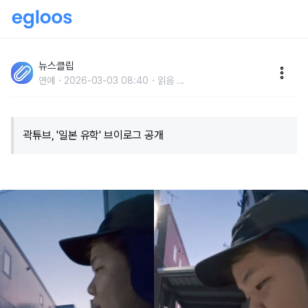
"JYP 연습생 출신을 여기서 보다니.." 최근 곽튜브 채널
에서 포착된 '식스틴 출신' 트와이스 최종 멤버 (+근황,
뉴스클립
연예
2026-03-03 08:40
읽음
...
현재 직업)
곽튜브, '일본 유학' 브이로그 공개