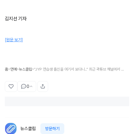
김지선 기자
[원문 보기]
홈
연예
뉴스클립
"JYP 연습생 출신을 여기서 보다니.." 최근 곽튜브 채널에서 포착된 '식스틴 출신' 트와이스 최종 멤버 (+근황, 현재 직업)
>
>
>
0
뉴스클립
방문하기