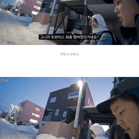
곽튜브 유튜브