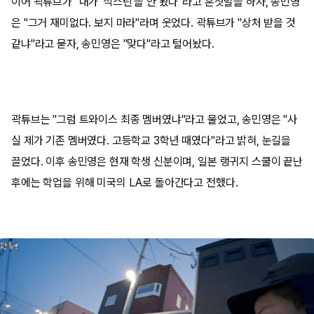
이어 곽튜브가 "내가 '식스틴'을 안 봤나"라고 혼잣말을 하자, 송민영
은 "그거 재미없다. 보지 마라"라며 웃었다. 곽튜브가 "상처 받을 것
같냐"라고 묻자, 송민영은 "맞다"라고 털어놨다.
곽튜브는 "그럼 트와이스 최종 멤버였냐"라고 물었고, 송민영은 "사
실 제가 기존 멤버였다. 고등학교 3학년 때였다"라고 밝혀, 눈길을
끌었다. 이후 송민영은 현재 학생 신분이며, 일본 랭귀지 스쿨이 끝난
후에는 학업을 위해 미국의 LA로 돌아간다고 전했다.