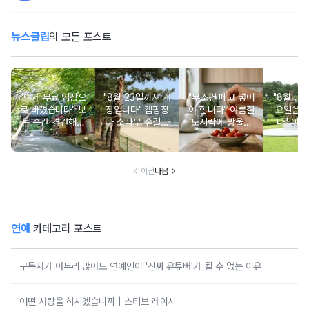
뉴스클립
의 모든 포스트
"이제 무료 입장으
"8월 23일까지 개
"무조건 떼고 넣어
"8월 금
로 바꼈습니다" 보
장입니다" 캠핑장
야 합니다" 여름철
요일은 
는 순간 경건해지
과 소나무 숲길이
도시락에 방울토
다" 이번
고 마음이 편안해
붙어있는 조용한
마토 꼭지 그대로
무료로 
지는 사찰 여행지
남해 해수욕장
넣으면 생기는 일
한 의미 
이전
다음
연예
카테고리 포스트
구독자가 아무리 많아도 연예인이 '진짜 유튜버'가 될 수 없는 이유
어떤 사랑을 하시겠습니까 | 스티브 레이시