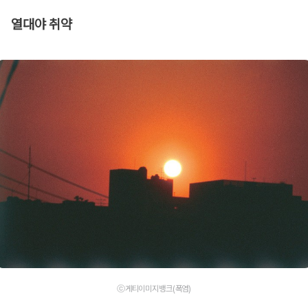
열대야 취약
ⓒ게티이미지뱅크(폭염)