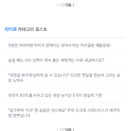
이전
다음
라이프
카테고리 포스트
5번만 따라하면 허리가 편해지는 앉아서 하는 허리골반 재활운동!
살을 빼도 다리 안쪽이 계속 붙는 체형적인 이유! 궁금하시죠?
"뒷면을 봐야 확실하게 알 수 있습니다" 싱싱한 깻잎을 한눈에 고르는 살
림 노하우
옷장의 80%를 비우고 입는 옷만 남기는 5가지 현실적 기준
"밀가루에 '이것' 한 숟갈만 섞으세요" 주방 싱크대 스테인리스가 새것처
럼 반짝입니다
이전
다음