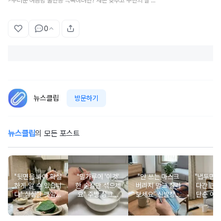
무더운 여름밤 불면증 극복하려면? 체온 낮추고 수면의 질 높이는 꿀팁 공개
0
뉴스클립
방문하기
뉴스클립
의 모든 포스트
"뒷면을 봐야 확실
"밀가루에 '이것'
"안 쓰는 마스크
"냅두면 
하게 알 수 있습니
한 숟갈만 섞으세
버리지 말고 잘라
다간 큰
다" 싱싱한 깻잎을
요" 주방 싱크대
보세요" 신발장에
단순 어
한눈에 고르는 살
스테인리스가 새
퀘퀘한 냄새를 잡
로 착각
림 노하우
것처럼 반짝입니
아줍니다
오십견 
다