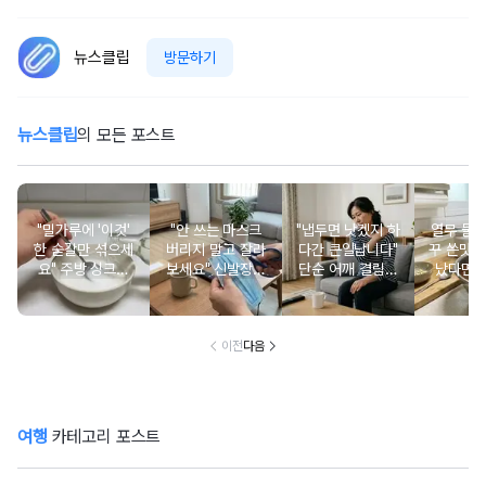
뉴스클립
방문하기
뉴스클립
의 모든 포스트
"밀가루에 '이것'
"안 쓰는 마스크
"냅두면 낫겠지 하
열무 물
한 숟갈만 섞으세
버리지 말고 잘라
다간 큰일납니다"
꾸 쓴맛 
요" 주방 싱크대
보세요" 신발장에
단순 어깨 결림으
났다면, 
스테인리스가 새
퀘퀘한 냄새를 잡
로 착각하기 쉬운
때 이것 
것처럼 반짝입니
아줍니다
오십견 초기 증상
한 
다
들
이전
다음
여행
카테고리 포스트