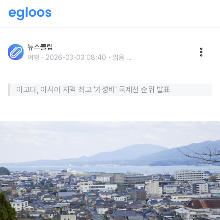
'도쿄, 오사카, 후쿠오카는 이제 그만..' 지금 당장, 왕복 4
만 원으로 다녀올 수 있는 일본 '인기 급상승' 지역
뉴스클립
여행
2026-03-03 08:40
읽음
...
아고다, 아시아 지역 최고 '가성비' 국제선 순위 발표