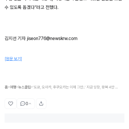
수 있도록 돕겠다"라고 전했다.
김지선 기자 jiseon776@newskrw.com
[원문 보기]
홈
여행
뉴스클립
'도쿄, 오사카, 후쿠오카는 이제 그만..' 지금 당장, 왕복 4만 원으로 다녀올 수 있는 일본 '인기 급상승' 지역
>
>
>
0