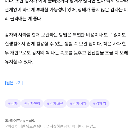
이다. 또한 감자가 이미 물러졌거나 상처가 많다면 발아 억제 효과와
관계없이 빠르게 부패할 가능성이 있어, 상태가 좋지 않은 감자는 미
리 골라내는 게 좋다.
감자와 사과를 함께 보관하는 방법은 특별한 비용이나 도구 없이도
실생활에서 쉽게 활용할 수 있는 생활 속 보관 팁이다. 작은 사과 한
두 개만으로도 감자의 싹 나는 속도를 늦추고 신선함을 조금 더 오래
유지할 수 있다.
[원문 보기]
#
감자
#
감자 발아
#
감자 보관
#
감자 사과
#
감자 싹
홈
라이프
뉴스클립
>
>
'이것 하나만 넣으면 됩니다..' 자칫하면 금방 싹 나버리는 감자, 박스째로 '1년 이상' 신선 보관하는 방법
>