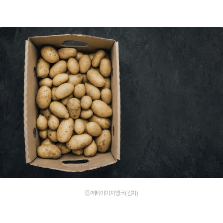
ⓒ게티이미지뱅크(감자)