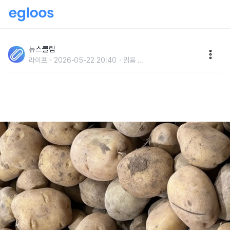
'이것 하나만 넣으면 됩니다..' 자칫하면 금방 싹 나버리
는 감자, 박스째로 '1년 이상' 신선 보관하는 방법
뉴스클립
라이프
2026-05-22 20:40
읽음
...