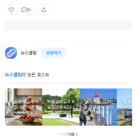
0
뉴스클립
방문하기
뉴스클립
의 모든 포스트
"무조건 떼고 넣어
"8월 금요일과 토
"바다 위로 102m
"한 바퀴가
야 합니다" 여름철
요일은 무료입니
를 걸어갈 수 있어
0m 입니
도시락에 방울토
다" 이번 여름에
요" 무더위도 잊게
된 성벽
마토 꼭지 그대로
무료로 입장 가능
만드는 여름 바다
둘러보며
넣으면 생기는 일
한 의미 있는 여행
풍경 여행지
은 
지
이전
다음