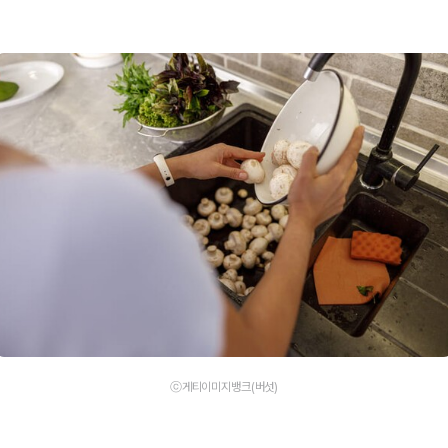
ⓒ게티이미지뱅크(버섯)