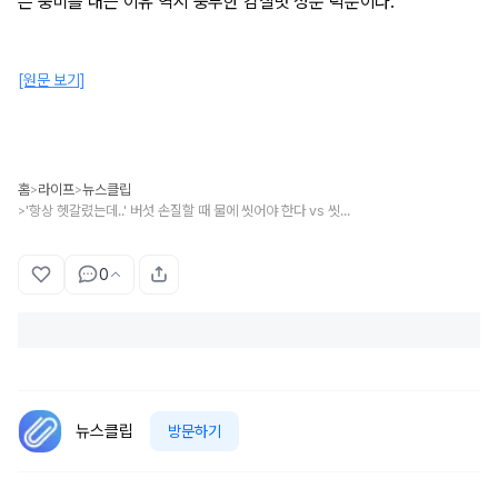
은 풍미를 내는 이유 역시 풍부한 감칠맛 성분 덕분이다.
[원문 보기]
홈
라이프
뉴스클립
>
>
'항상 헷갈렸는데..' 버섯 손질할 때 물에 씻어야 한다 vs 씻으면 안 된다에 대한 요리 전문가들의 '공통 의견'
>
0
뉴스클립
방문하기