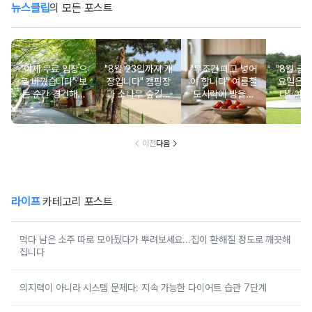
뉴스클립
의 모든 포스트
"이제 무료 입장으
"8월 23일까지 개
"무조건 떼고 넣어
"8월 금
로 바꼈습니다" 보
장입니다" 캠핑장
야 합니다" 여름철
요일은 
는 순간 경건해지
과 소나무 숲길이
도시락에 방울토
다" 이번
고 마음이 편안해
붙어있는 조용한
마토 꼭지 그대로
무료로 
지는 사찰 여행지
남해 해수욕장
넣으면 생기는 일
한 의미 
이전
다음
라이프
카테고리 포스트
먹다 남은 소주 따로 모아뒀다가 뿌려보세요...집이 환해질 정도로 깨끗해
집니다
의지력이 아니라 시스템 문제다: 지속 가능한 다이어트 습관 7단계