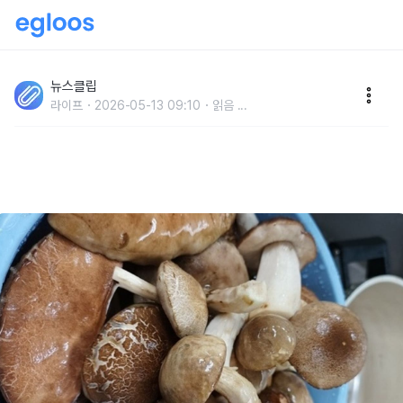
'항상 헷갈렸는데..' 버섯 손질할 때 물에 씻어야 한다 vs
씻으면 안 된다에 대한 요리 전문가들의 '공통 의견'
뉴스클립
라이프
2026-05-13 09:10
읽음
...