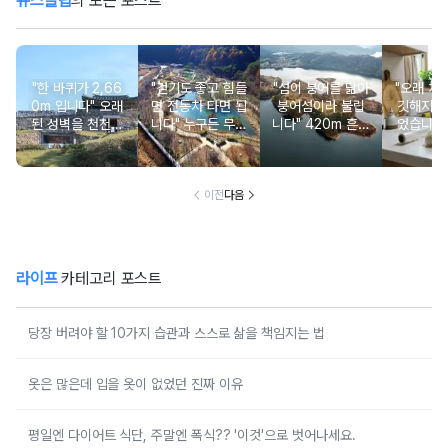
뉴스클립
의 모든 포스트
"한 바퀴가 2,66
"걷기도 좋고 힘들
"섬이 붕어를 닮아
"오래 치
0m 입니다" 오래
면 전동차 타면 됩
붕어섬이라 불립
깃해지는
된 성벽을 천천히
니다" 누구든 무료
니다" 420m 흔들
었습니다
둘러보며 걷기 좋
로 편하게 힐링 하
다리를 반드시 건
밀가루 
은 여행지
기 좋은 옛길
너야 갈 수 있는
당처럼 
특별한 섬 여행지
만드는
이전
다음
라이프
카테고리 포스트
당장 버려야 할 10가지 습관과 스스로 삶을 책임지는 법
옷은 많은데 입을 옷이 없었던 진짜 이유
평일엔 다이어트 식단, 주말엔 폭식?? '이것'으로 벗어나세요.