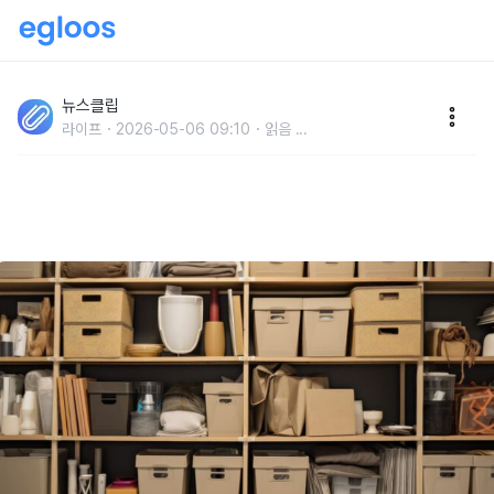
"분명 정리를 했는데 집이 다시 어질러진다?" 많이 넣을
수록 더 피곤해지는 수납의 함정
뉴스클립
라이프
2026-05-06 09:10
읽음
...