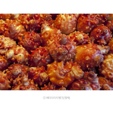
ⓒ게티이미지뱅크(멍게)