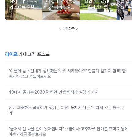
장입니다" 캠핑장
야 합니다" 여름철
요일은 무료입니
를 걸어갈
과 소나무 숲길이
도시락에 방울토
다" 이번 여름에
요" 무더
붙어있는 조용한
마토 꼭지 그대로
무료로 입장 가능
만드는 
남해 해수욕장
넣으면 생기는 일
한 의미 있는 여행
풍경 
지
이전
다음
라이프
카테고리 포스트
"여름에 물 비린내가 심해졌는데 싹 사라졌어요" 텀블러 설거지 할 때 한
숟가락 넣고 흔들어보세요
40대에 돌아본 2030을 위한 인생 법칙과 실행의 가치
집이 깨끗해도 곰팡이가 생기는 이유: 놓치기 쉬운 '보이지 않는 습도 관
리'
"굳어서 안 나올 일이 없어집니다" 소금이나 고추가루 담아둔 조미료 통에
이쑤시개를 꽂아보세요