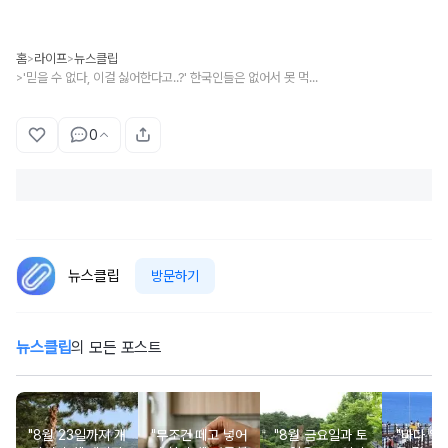
홈
라이프
뉴스클립
>
>
'믿을 수 없다, 이걸 싫어한다고..?' 한국인들은 없어서 못 먹지만, 외국인들은 기피하는 '4월 제철' 해산물
>
0
뉴스클립
방문하기
뉴스클립
의 모든 포스트
"8월 23일까지 개
"무조건 떼고 넣어
"8월 금요일과 토
"바다 위로