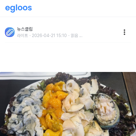
'믿을 수 없다, 이걸 싫어한다고..?' 한국인들은 없어서 못
먹지만, 외국인들은 기피하는 '4월 제철' 해산물
뉴스클립
라이프
2026-04-21 15:10
읽음
...