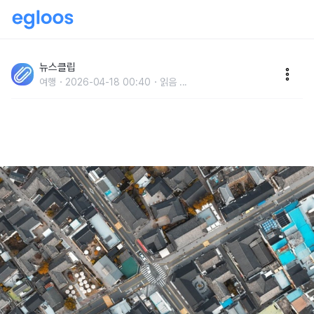
'갑자기 대거 방문, 무슨 일..?' 올해 1월부터 3월까지, 외
국인 관광객 무려 '24만 명' 다녀간 우리나라 지역
뉴스클립
여행
2026-04-18 00:40
읽음
...