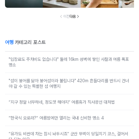
다리를 반드시 건
밀가루 반죽을 식
고르는 방법
한눈에 
너야 갈 수 있는
당처럼 쫄깃하게
림 
특별한 섬 여행지
만드는 방법
이전
다음
여행
카테고리 포스트
"입장료도 주차비도 없습니다" 둘레 16km 성벽에 쌓인 사찰과 여름 폭포
명소
"섬이 붕어를 닮아 붕어섬이라 불립니다" 420m 흔들다리를 반드시 건너
야 갈 수 있는 특별한 섬 여행지
“지구 정말 너무하네, 정도껏 해야지” 여름휴가 직사광선 대처법
“한국식 오로라?” 여름밤에만 열리는 국내 신비한 명소 4
“유가도 비싼데 차는 잠시 놔두시죠” 군산 뚜벅이 당일치기 코스, 걸어서