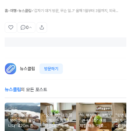
홈
여행
뉴스클립
'갑자기 대거 방문, 무슨 일..?' 올해 1월부터 3월까지, 외국인 관광객 무려 '24만 명' 다녀간 우리나라 지역
>
>
>
0
뉴스클립
방문하기
뉴스클립
의 모든 포스트
"섬이 붕어를 닮아
"오래 치댄다고 쫄
"이 부분만 체크하
"뒷면을 
붕어섬이라 불립
깃해지는 게 아니
면 됩니다" 여름
하게 알 
니다" 420m 흔들
었습니다" 수제비
제철 채소 '애호박'
다" 싱싱