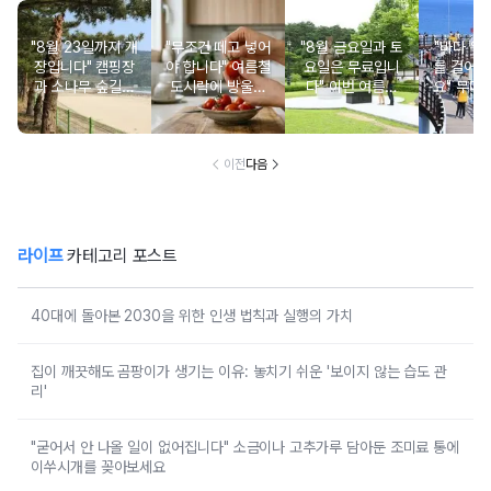
"8월 23일까지 개
"무조건 떼고 넣어
"8월 금요일과 토
"바다 위로
장입니다" 캠핑장
야 합니다" 여름철
요일은 무료입니
를 걸어갈
과 소나무 숲길이
도시락에 방울토
다" 이번 여름에
요" 무더
붙어있는 조용한
마토 꼭지 그대로
무료로 입장 가능
만드는 
남해 해수욕장
넣으면 생기는 일
한 의미 있는 여행
풍경 
지
이전
다음
라이프
카테고리 포스트
40대에 돌아본 2030을 위한 인생 법칙과 실행의 가치
집이 깨끗해도 곰팡이가 생기는 이유: 놓치기 쉬운 '보이지 않는 습도 관
리'
"굳어서 안 나올 일이 없어집니다" 소금이나 고추가루 담아둔 조미료 통에
이쑤시개를 꽂아보세요