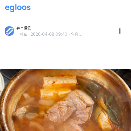
'김치찌개에 넣어보세요, 피로 싹 날라갑니다..' 삼겹살보
다 지방은 훨씬 적은데, 단백질은 많은 '돼지 부위'
뉴스클립
라이프
2026-04-08 09:40
읽음
...