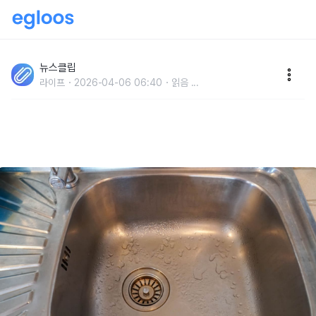
'무심코 흘려 보내면 절대 안 된다..' 싱크대에 버리면 수
리비 최대 '30만 원' 폭탄 맞을 수 있는 음식 찌꺼기
뉴스클립
라이프
2026-04-06 06:40
읽음
...