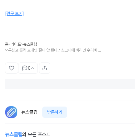
[원문 보기]
홈
라이프
뉴스클립
>
>
'무심코 흘려 보내면 절대 안 된다..' 싱크대에 버리면 수리비 최대 '30만 원' 폭탄 맞을 수 있는 음식 찌꺼기
>
0
뉴스클립
방문하기
뉴스클립
의 모든 포스트