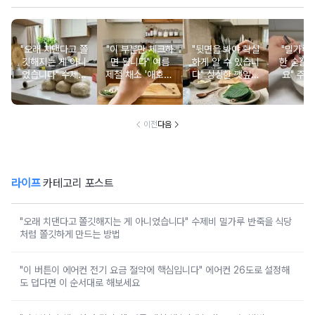
"오래 치댄다고 쫄
"이 부분만 체크하
"뒷면을 봐야 확실
"밀가루에
깃해지는 게 아니
면 됩니다" 여름
하게 알 수 있습니
한 숟갈
었습니다" 수제비
제철 채소 '애호박'
다" 싱싱한 깻잎을
요" 주방
밀가루 반죽을 식
고르는 방법
한눈에 고르는 살
스테인리
당처럼 쫄깃하게
림 노하우
것처럼 
만드는 방법
이전
다음
라이프
카테고리 포스트
"오래 치댄다고 쫄깃해지는 게 아니었습니다" 수제비 밀가루 반죽을 식당
처럼 쫄깃하게 만드는 방법
"이 버튼이 에어컨 전기 요금 절약에 핵심입니다" 에어컨 26도로 설정해
도 덥다면 이 순서대로 해보세요